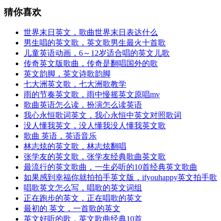
猜你喜欢
世界末日英文，歌曲世界末日表达什么
男生唱的英文歌，英文歌男生最火十首歌
儿童英语动画，6～12岁适合唱的英文儿歌
传奇英文版歌曲，传奇是翻唱国外的歌
英文韵脚，英文诗歌韵脚
七大洲英文歌，七大洲歌教学
雨的节奏英文歌，雨中慢摇英文原唱mv
歌曲英语怎么读，扮演怎么读英语
我心永恒歌词英文，我心永恒中英文对照歌词
没人懂我英文，没人懂我没人懂我英文歌
歌曲 英语，英语音乐
林志炫的英文歌，林志炫翻唱
张学友的英文歌，张学友经典歌曲英文歌
最流行的英文歌曲，一生必听的10首经典英文歌曲
如果感到幸福你就拍拍手英文版，ifyouhappy英文拍手歌
唱歌英文怎么写，唱歌的英文词组
正在跑步的英文，正在唱歌的英文
最初的 英文，一首歌的英文
英文好听的歌，英文歌曲经典10首