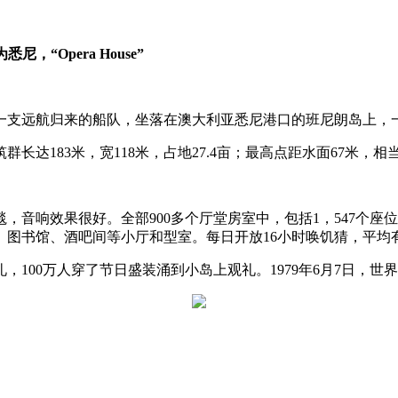
悉尼，“Opera House”
像一支远航归来的船队，坐落在澳大利亚悉尼港口的班尼朗岛上，
筑群长达183米，宽118米，占地27.4亩；最高点距水面67米，相
响效果很好。全部900多个厅堂房室中，包括1，547个座位的歌
、图书馆、酒吧间等小厅和型室。每日开放16小时唤饥猜，平均有
礼，100万人穿了节日盛装涌到小岛上观礼。1979年6月7日，