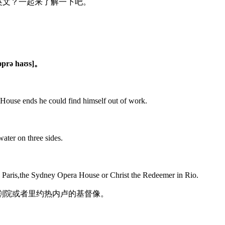
，歌剧院英文？一起来了解一下吧。
rə haʊs]。
House ends he could find himself out of work.
。
ater on three sides.
n Paris,the Sydney Opera House or Christ the Redeemer in Rio.
剧院或者里约热内卢的基督像。