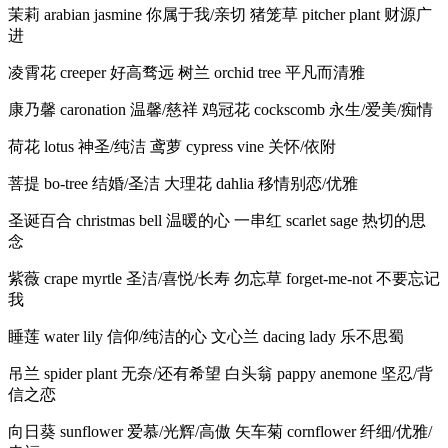
茉莉 arabian jasmine 你属于我/亲切 猪笼草 pitcher plant 财源广
进
凌霄花 creeper 好高骛远 树兰 orchid tree 平凡而清雅
康乃馨 caronation 温馨/慈祥 鸡冠花 cockscomb 永生/爱美/痴情
荷花 lotus 神圣/纯洁 鸢萝 cypress vine 关怀/依附
菩提 bo-tree 结婚/圣洁 大理花 dahlia 移情别恋/优雅
圣诞百合 christmas bell 温暖的心 一串红 scarlet sage 热切的思
念
紫薇 crape myrtle 圣洁/喜悦/长寿 勿忘草 forget-me-not 不要忘记
我
睡莲 water lily 信仰/纯洁的心 文心兰 dacing lady 乐不思蜀
吊兰 spider plant 无奈/还有希望 白头翁 pappy anemone 坚忍/背
信之恋
向日葵 sunflower 爱慕/光辉/高傲 矢车菊 cornflower 纤细/优雅/