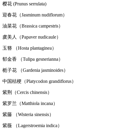
樱花 (Prunus serrulata)
迎春花（Jasminum nudiflorum）
油菜花（Brassica campestris）
虞美人（Papaver nudicaule）
玉簪 （Hosta plantaginea）
郁金香 （Tulipa gesnerianna）
栀子花 （Gardenia jasminoides）
中国桔梗（Platycodon grandiflorus）
紫荆（Cercis chinensis）
紫罗兰（Matthiola incana）
紫藤 （Wisteria sinensis）
紫薇 （Lagerstroemia indica）