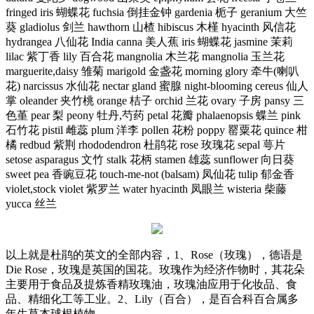
fringed iris 蝴蝶花 fuchsia 倒挂金钟 gardenia 栀子 geranium 大竺
葵 gladiolus 剑兰 hawthorn 山楂 hibiscus 木槿 hyacinth 风信花
hydrangea 八仙花 India canna 美人蕉 iris 蝴蝶花 jasmine 茉莉
lilac 紫丁香 lily 百合花 mangnolia 木兰花 mangnolia 玉兰花
marguerite,daisy 雏菊 marigold 金盏花 morning glory 牵牛(喇叭
花) narcissus 水仙花 nectar gland 蜜腺 night-blooming cereus 仙人
掌 oleander 夹竹桃 orange 桔子 orchid 兰花 ovary 子房 pansy 三
色堇 pear 梨 peony 牡丹,芍药 petal 花瓣 phalaenopsis 蝶兰 pink
石竹花 pistil 雌蕊 plum 洋李 pollen 花粉 poppy 罂粟花 quince 柑
橘 redbud 紫荆 rhododendron 杜鹃花 rose 玫瑰花 sepal 萼片
setose asparagus 文竹 stalk 花柄 stamen 雄蕊 sunflower 向日葵
sweet pea 香豌豆花 touch-me-not (balsam) 凤仙花 tulip 郁金香
violet,stock violet 紫罗兰 water hyacinth 凤眼兰 wisteria 柴藤
yucca 丝兰
以上就是杜鹃的英文的全部内容，1、Rose（玫瑰），德语是
Die Rose，玫瑰是英国的国花。玫瑰作为经济作物时，其花朵
主要用于食品及提炼香精玫瑰油，玫瑰油应用于化妆品、食
品、精细化工等工业。2、Lily（百合），是百合科百合属多
年生草本球根植物。