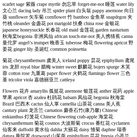
scarlet sage 紫薇 crape myrtle 勿忘草 forget-me-not 睡莲 water lily
文心兰 dacing lady 吊兰 spider plant 白头翁 pappy anemone 向日
葵 sunflower 矢车菊 cornflower 竹 bamboo 金鱼草 snapdrgon 夹
竹桃 oleander 金盏花 pot marigold 扶桑 china rose 金银花
japanese honeysuckle 长春花 old maid 金莲花 garden nasturium
秋海棠begonia 非洲凤仙 african touch-me-not 美人携猜蕉 canna
曼佗罗 angel\'s trumpet 晚香玉 tuberose 梅花 flowering apricot 野
姜花 ginger lily 圣诞红 common poinsettia
菊花 chrysamthemum 虞美人 iceland poppy 昙花 epiphyllum 鸢尾
iris 龙胆 royal blue 腊梅 winter sweet 麒麟花 bojers spurge 木芙
蓉 cotton rose 九重葛 paper flower 火鹤花 flamingo flower 三色
堇 tricolor viola 嘉德丽亚兰 cattleya
Flowers 花卉 amaryllis 孤挺花 anemone 银莲花 anther 花药 apple
苹果 apricot 杏 azalea 杜鹃花 balsam 凤仙花 begonia 秋海棠
Brazil 巴西木 cactus 仙人掌 camellia 山茶花 canna 美人蕉
cantury plant 龙舌兰 carnation 麝香石竹(康乃馨) Chinese
enkianthus 灯笼花 Chinese flowering crab-apple 海棠花
chrysanthemum 菊花 cosmos 大波斯菊 crocus 番红花 cyclamen
仙客来 daffodil 黄水仙 dahlia 大丽花 daisy 雏菊 daphne 瑞香
datura 曼陀罗 dogwood 山茱萸 epiphyllum 昙花 freesia 小苍兰