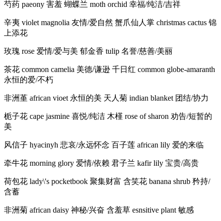
芍药 paeony 害羞 蝴蝶兰 moth orchid 幸福/纯洁/吉祥
辛夷 violet magnolia 友情/爱自然 蟹爪仙人掌 christmas cactus 锦
上添花
玫瑰 rose 爱情/爱与美 郁金香 tulip 名誉/慈善/美丽
茶花 common camelia 美德/谦逊 千日红 common globe-amaranth
永恒的爱/不朽
非洲堇 african vioet 永恒的美 天人菊 indian blanket 团结/协力
栀子花 cape jasmine 喜悦/纯洁 木槿 rose of sharon 劝告/短暂的
美
风信子 hyacinyh 悲哀/永远怀念 百子莲 african lily 爱的来临
牵牛花 morning glory 爱情/依赖 君子兰 kafir lily 宝贵/高贵
荷包花 lady\'s pocketbook 聚集财富 含笑花 banana shrub 矜持/
含蓄
非洲菊 african daisy 神秘/兴奋 含羞草 esnsitive plant 敏感