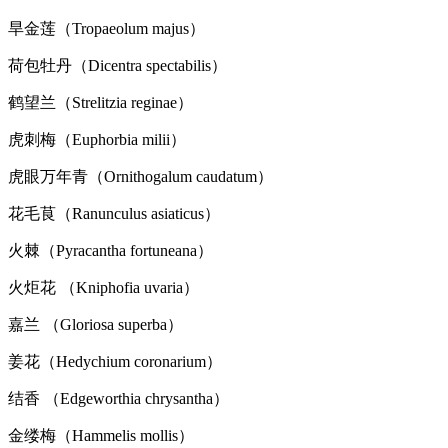
旱金莲（Tropaeolum majus）
荷包牡丹（Dicentra spectabilis）
鹤望兰（Strelitzia reginae）
虎刺梅（Euphorbia milii）
虎眼万年青（Ornithogalum caudatum）
花毛茛（Ranunculus asiaticus）
火棘（Pyracantha fortuneana）
火炬花 （Kniphofia uvaria）
嘉兰 （Gloriosa superba）
姜花（Hedychium coronarium）
结香 （Edgeworthia chrysantha）
金缕梅（Hammelis mollis）