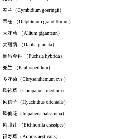
春兰（Cymbidium goeringii）
翠雀 （Delphinium grandiflorum）
大花葱 （Allium giganteun）
大丽菊 （Dahlia pinnata）
倒吊金钟 （Fuchsia hybrida）
兜兰 （Paphiopedilum）
多花菊（Chrysanthemum cvs.）
风铃草（Campanula medium）
风信子（Hyacinthus orientalis）
凤仙花（Impatiens balsamina）
凤眼莲 （Eichhornia crassipes）
福寿草（Adonis aestivalis）