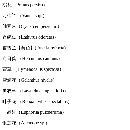
桃花（Prunus persica）
万带兰 （Vanda spp.）
仙客来（Cyclamen persicum）
香豌豆（Lathyrus odoratus）
香雪兰【黄色】(Freesia refracta)
向日葵 （Helianthus cannuus）
萱草 （Hymenocallis speciosa）
雪滴花（Galanthus nivalis）
薰衣草 （Lavandula angustifolia）
叶子花 （Bougainvillea spectabilis）
一品红（Euphoriia pulcherrima）
银莲花（Anemone sp.）