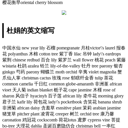
樱花衡早oriental cherry blossom
杜娟的英文缩写
中国水仙 new year lily 石榴 pomegranate 月桂victor\'s laurel 报春
花 polyanthus 木棉 cotton tree 紫丁香 lilac 吊钟 lady\'s eardrops
紫荆 chinese redbud 百合 lily 紫罗兰 wall flower 桃花 peach 紫藤
wistaria 杜鹃 azalea 铃兰 lily-of-the-valley 牡丹 tree paeony 银杏
ginkgo 芍药 paeony 蝴蝶兰 moth orchid 辛夷 violet magnolia 蟹
爪仙人掌 christmas cactus 玫瑰 rose 郁瞎纤金香 tulip 茶花
common camelia 千日红 common globe-amaranth 非洲堇 african
vioet 天人菊 indian blanket 栀子花 cape jasmine 木槿 rose of
sharon 风信子 hyacinyh 百子莲 african lily 牵牛花 morning glory
君子兰 kafir lily 荷包花 lady\'s pocketbook 含笑花 banana shrub
非洲菊 african daisy 含羞草 esnsitive plant 茉莉 arabian jasmine
猪笼草 pitcher plant 凌霄花 creeper 树兰 orchid tree 康乃馨
caronation 鸡冠花 cockscomb 荷花lotus 鸢萝 cypress vine 菩提
bo-tree 大理花 dahlia 圣诞百磨隐仿合 christmas bell 一串红