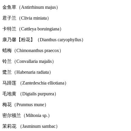
金鱼草（Antirrhinum majus）
君子兰（Clivia miniata）
卡特兰（Cattleya boruingiana）
康乃馨【粉花】（Dianthus caryophyllus）
蜡梅（Chimonanthus praecox）
铃兰（Convallaria majalis）
鹭兰（Habenaria radiata）
马蹄莲 （Zantedeschia elliotiana）
毛地黄 （Digtalis purpurea）
梅花（Prunmus mune）
密尔顿兰（Miltonia sp.）
茉莉花 （Jasminum sambac）