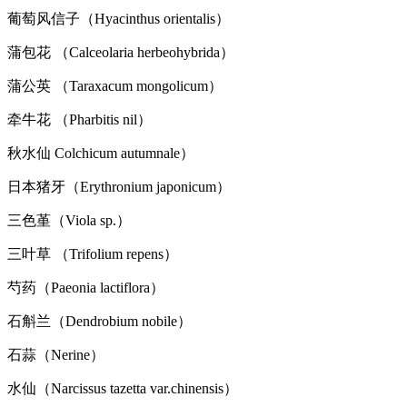
葡萄风信子（Hyacinthus orientalis）
蒲包花 （Calceolaria herbeohybrida）
蒲公英 （Taraxacum mongolicum）
牵牛花 （Pharbitis nil）
秋水仙 Colchicum autumnale）
日本猪牙（Erythronium japonicum）
三色堇（Viola sp.）
三叶草 （Trifolium repens）
芍药（Paeonia lactiflora）
石斛兰（Dendrobium nobile）
石蒜（Nerine）
水仙（Narcissus tazetta var.chinensis）