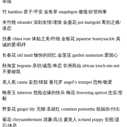
幸福
竹 bamboo 君子/平安 金鱼草 snapdrgon 傲慢/好管闲事
夹竹桃 oleander 深刻友情/谨慎 金盏花 pot marigold 离别之痛/
迷恋
扶桑 china rose 体贴之美/纤细 金银花 japanese honeysuckle 真
诚的爱/羁绊
长春花 old maid 愉快的回忆 金莲花 garden nasturium 爱国心
秋海棠 begonia 亲切/诚恳/单恋 非洲凤仙 african touch-me-not
不要碰我
美人蕉 canna 妄想/猜疑 曼佗罗 angel\'s trumpet 恐怖/敬爱
晚香玉 tuberose 危险边缘的快乐 梅花 flowering apricot 忠实/坚
毅
野姜花 ginger lily 无聊 圣诞红 common poinsettia 祝福你/付出
菊花 chrysamthemum 清廉/高洁 虞美人 iceland poppy 安慰/遗
忘/休息