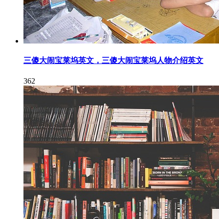
三傻大闹宝莱坞英文，三傻大闹宝莱坞人物介绍英文
362