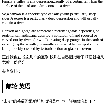
Finally a valley is any depression,usually of a certain length,in the
surface of the land and often contains a river.
So,a canyon is a specific type of valley,with particularly steep
sides.A gorge is a particularly deep depression,and will usually
contain a river.
Canyon and gorge are somewhat interchangeable,depending on
regional semantics,and describe a condition of land scoured or
carved out by rivers (or wind),creating deep gouges in the earth of
varying depths.A valley is usually a discernable low spot in the
land,probably created by tectonic action or glacier movement.
正好我也在找这几个的区别,找到些自己困指看了顺便就樱尺
宽贴一份脊亮,
参考资料：
邮轮 英语
“山谷”的英语毁配单纤判指词是valley，详细信息如下：