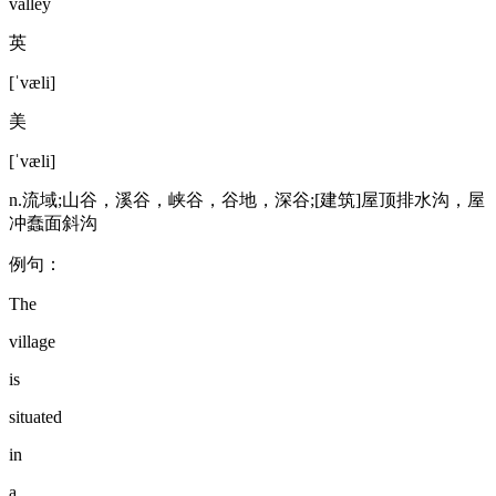
valley
英
[ˈvæli]
美
[ˈvæli]
n.流域;山谷，溪谷，峡谷，谷地，深谷;[建筑]屋顶排水沟，屋
冲蠢面斜沟
例句：
The
village
is
situated
in
a