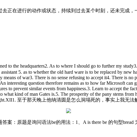
动作或状态，持续到过去某个时刻，还未完成，一直持续到之后才结束He h
quarters2. As to where I should go to further my study3. as to
g assistant 5. as to whether the old hard ware is to be replaced by new 
 by means of war3. There is no sense refusing to accept it4. There is no
An interesting question therefore remains as to how far Microsoft can go
sures to prevent similar events from happiness.3. Learn to accept the fa
o what kind of man Gates is.5. The prosperity of the pany stems from har
he first time Saturday night.XII1. 至于那天晚上他纳清圆是怎
语法be的用法：1、A is there be 的句型bread 为不可数。故