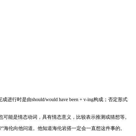
d/would have been + v-ing构成；否定形式
ould 也可能是情态动词，具有情态意义，比较表示推测或猜想等。
out it.“你找到什么有趣的工作啦?”海伦向他问道。他知道海伦岩搭一定会一直想这件事的。