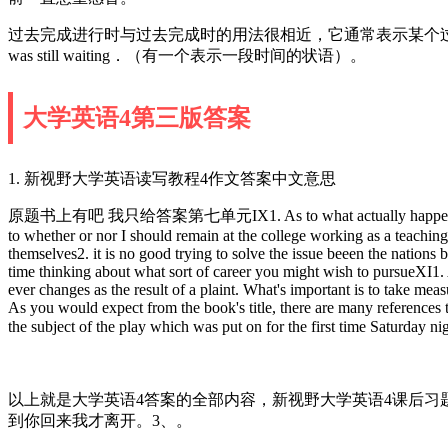
过去完成进行时与过去完成时的用法很相近，它通常表示某个过去正在进行的
was still waiting．（有一个表示一段时间的状语）。
大学英语4第三版答案
1. 新视野大学英语读写教程4作文答案中文意思
原题书上有吧 我只给答案第七单元IX1. As to what actually happened to the head
to whether or nor I should remain at the college working as a teachin
themselves2. it is no good trying to solve the issue beeen the nations
time thinking about what sort of career you might wish to pursueXI1. 
ever changes as the result of a plaint. What's important is to take mea
As you would expect from the book's title, there are many references t
the subject of the play which was put on for t
以上就是大学英语4答案的全部内容，新视野大学英语4课后习题答案：原题是询问
到你回来我才离开。3、。