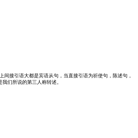
。实际上间接引语大都是宾语从句，当直接引语为祈使句，陈述句，
是我们所说的第三人称转述。