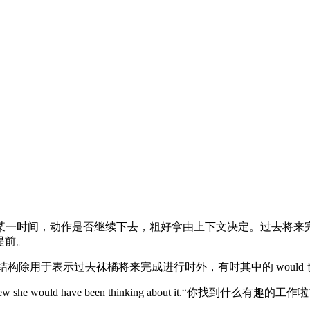
作是否继续下去，粗好拿由上下文决定。过去将来完成进行时是由shoul
ld提前。
现在分词”结构除用于表示过去袜橘将来完成进行时外，有时其中的 w
sked him; he knew she would have been thinking ab