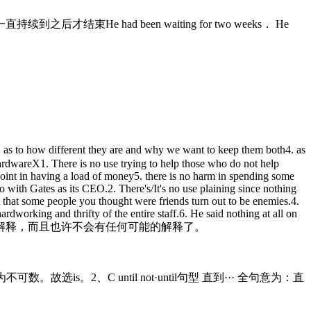
ad been waiting for two weeks． He
 how different they are and why we want to keep them both4. as
hardwareX1. There is no use trying to help those who do not help
 point in having a load of money5. there is no harm in spending some
 with Gates as its CEO.2. There's/It's no use plaining since nothing
ct that some people you thought were friends turn out to be enemies.4.
dworking and thrifty of the entire staff.6. He said nothing at all on
么洞塌死的，事实上我无法解释，而且也许不会有任何可能的解释了。
选is。2、C until not·until句型 直到··· 全句意为：直