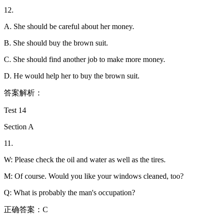
12.
A. She should be careful about her money.
B. She should buy the brown suit.
C. She should find another job to make more money.
D. He would help her to buy the brown suit.
答案解析：
Test 14
Section A
11.
W: Please check the oil and water as well as the tires.
M: Of course. Would you like your windows cleaned, too?
Q: What is probably the man's occupation?
正确答案：C