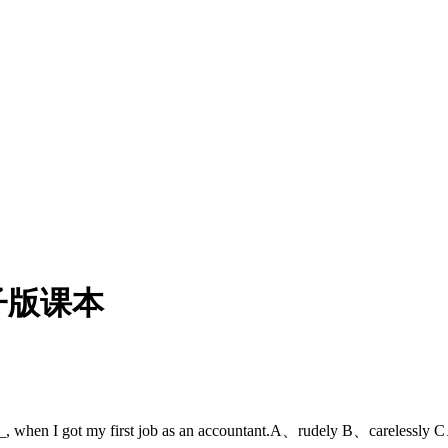
子版课本
 when I got my first job as an accountant.A、rudely 