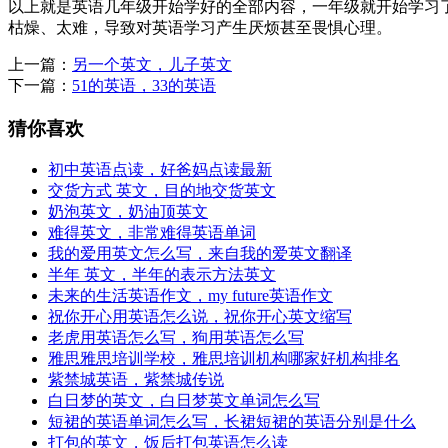
以上就是英语几年级开始学好的全部内容，一年级就开始学习
枯燥、太难，导致对英语学习产生厌烦甚至畏惧心理。
上一篇：
另一个英文，儿子英文
下一篇：
51的英语，33的英语
猜你喜欢
初中英语点读，好爸妈点读最新
交货方式 英文，目的地交货英文
奶泡英文，奶油顶英文
难得英文，非常难得英语单词
我的爱用英文怎么写，来自我的爱英文翻译
半年 英文，半年的表示方法英文
未来的生活英语作文，my future英语作文
祝你开心用英语怎么说，祝你开心英文缩写
老虎用英语怎么写，狗用英语怎么写
雅思雅思培训学校，雅思培训机构哪家好机构排名
紫禁城英语，紫禁城传说
白日梦的英文，白日梦英文单词怎么写
短裙的英语单词怎么写，长裙短裙的英语分别是什么
打包的英文，饭后打包英语怎么读