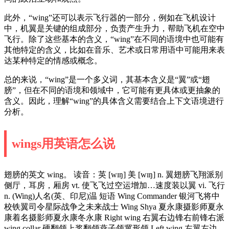
此外，“wing”还可以表示飞行器的一部分，例如在飞机设计
中，机翼是关键的组成部分，负责产生升力，帮助飞机在空中
飞行。除了这些基本的含义，“wing”在不同的语境中也可能有
其他特定的含义，比如在音乐、艺术或日常用语中可能用来表
达某种特定的情感或概念。
总的来说，“wing”是一个多义词，其基本含义是“翼”或“翅
膀”，但在不同的语境和领域中，它可能有更具体或更抽象的
含义。因此，理解“wing”的具体含义需要结合上下文语境进行
分析。
wings用英语怎么说
翅膀的英文 wing。 读音：英 [wɪŋ] 美 [wɪŋ] n. 翼翅膀飞翔派别
侧厅，耳房，厢房 vt. 使飞飞过空运增加…速度装以翼 vi. 飞行
n. (Wing)人名(英、印尼)温 短语 Wing Commander 银河飞将中
校铁翼司令星际战争之未来战士 Wing Shya 夏永康摄影师夏永
康着名摄影师夏永康冬永康 Right wing 右翼右边锋右前锋右派
wing collar 硬翻领上浆翻领燕子领冀形领 Left wing 左翼左边