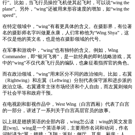
行”。比如，当飞行员操控飞机使其起飞时，可以说“wing the
plane”。另外，“wing”还被用来形容速度的增加，如“wing the
speed”。
在特定领域中，“wing”有着更具体的含义。在摄影界，有位著
名的摄影师名字叫做夏永康，人们常称他为“Wing Shya”，这
不仅是他的英文名，也是他在摄影领域的代号。
在军事和游戏中，“wing”也有独特的含义。例如，Wing
Commander，即“银河飞将”，是一款经典的即时战略游戏，其
中的“wing”不仅代表飞行员的编队，也象征着指挥官的角色。
而在政治领域，“wing”用来区分不同的政治倾向。比如，右翼
（Rightwing）和左翼（Leftwing）分别代表保守派和进步派的
政治立场。右翼通常主张市场经济和个人自由，而左翼则倾向
于社会平等和政府干预。
在电视剧和影视作品中，West Wing（白宫西厢）代表了白宫
的一部分，讲述了一系列关于白宫高层官员的故事。
以上就是翅膀英语的全部内容，wing怎么读：wing的英文发音
是[wɪŋ]。wing是一个英语单词，主要用作名词和动词，作名
词时译为“翼；翅膀；飞翔；派别；侧厅，耳房，厢房；人