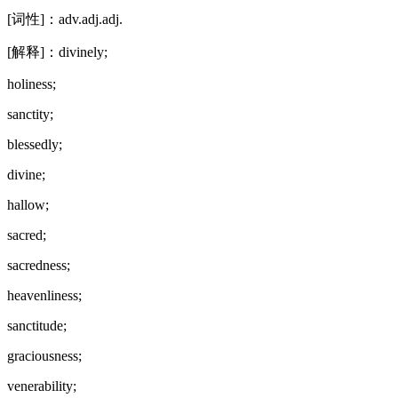
[词性]：adv.adj.adj.
[解释]：divinely;
holiness;
sanctity;
blessedly;
divine;
hallow;
sacred;
sacredness;
heavenliness;
sanctitude;
graciousness;
venerability;