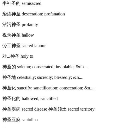
半神圣的 semisacred
亵渎神圣 desecration; profanation
沾污神圣 profanity
视为神圣 hallow
劳工神圣 sacred labour
对...神圣 holy to
神圣的 solemn; consecrated; inviolable; &nb....
神圣地 celestially; sacredly; blessedly; &n....
神圣化 sanctify; sanctification; consecration; &n....
神圣化的 hallowed; sanctified
神圣疾病 sacred disease 神圣领土 sacred territory
神圣亚麻 santolina