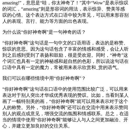
amazing!”，意思是“哇，你太神奇了！”其中“Wow”是表示惊叹
的词汇，“amazing”则是形容词的用法，表示惊异、赞美等感
叹的心情。这个表达方式在口语中较为常见，可以用来形容别
人的表现、言行、能力等方面的出色表现。
为什么说“你好神奇啊”是一句神奇的话？
“你好神奇啊”这句话是一句中文的口语用语，表达的是称赞、
惊叹的意思。因为这句话包含了丰富的情感和感受，会让人听
到之后感到受到了表扬和鼓励，很是受欢迎。同时，“神奇”这
个词汇也具有一定的神秘感和超自然的色彩，所以说这句话在
口语中具有一定的魔力，常被用来表示欣赏和_赏的语气。
我们可以在哪些情境中用“你好神奇啊”？
“你好神奇啊”这句话在口语中的使用范围比较广泛，可以用来
表达对于别人突出才华或优秀表现的赞叹。比如，当看到某人
画了一幅特别美的画，“你好神奇啊”就可以用来表示对于这个
人的称赞。另外，“你好神奇啊”还可以在交流中用来表示赞同
别人的观点或意见，增强交流的氛围和情感联系。总之，在适
当的情境中使用“你好神奇啊”能够让人与人之间更加融洽、开
心，并建立更加良好的交往关系。