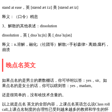
stand at ease，英 [stænd æt i:z] 美 [stænd æt iz]
释义：（口令）稍息
3、解散的其他表述：dissolution
dissolution，英 [ˌdɪsəˈlu:ʃn] 美 [ˌdɪsəˈluʃən]
释义：n.溶解，融化;（社团等）解散;<手衫森律> 离婚;腐朽，
崩溃
晚点名英文
如果点名的是男士的磨数棚话，你可毕咐以答：yes，sir。如
果点名的是女士的话，你可以瞎则答：yes，madam。
还是很简单的，没有啥技术含量的。
以上就是点名 英文的全部内容，上课点名英语怎么说Class roll
call;上课点名制度的合理性已受到越来越多的教师和学生的怀