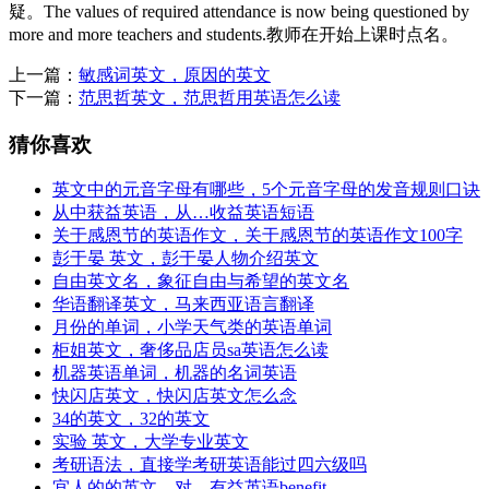
疑。The values of required attendance is now being questioned by
more and more teachers and students.教师在开始上课时点名。
上一篇：
敏感词英文，原因的英文
下一篇：
范思哲英文，范思哲用英语怎么读
猜你喜欢
英文中的元音字母有哪些，5个元音字母的发音规则口诀
从中获益英语，从…收益英语短语
关于感恩节的英语作文，关于感恩节的英语作文100字
彭于晏 英文，彭于晏人物介绍英文
自由英文名，象征自由与希望的英文名
华语翻译英文，马来西亚语言翻译
月份的单词，小学天气类的英语单词
柜姐英文，奢侈品店员sa英语怎么读
机器英语单词，机器的名词英语
快闪店英文，快闪店英文怎么念
34的英文，32的英文
实验 英文，大学专业英文
考研语法，直接学考研英语能过四六级吗
宜人的的英文，对…有益英语benefit