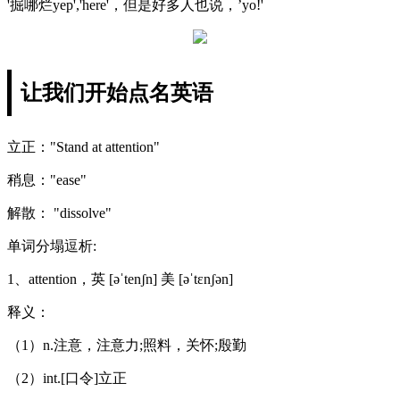
'掘哪烂yep','here'，但是好多人也说，’yo!'
让我们开始点名英语
立正："Stand at attention"
稍息："ease"
解散： "dissolve"
单词分塌逗析:
1、attention，英 [əˈtenʃn] 美 [əˈtɛnʃən]
释义：
（1）n.注意，注意力;照料，关怀;殷勤
（2）int.[口令]立正