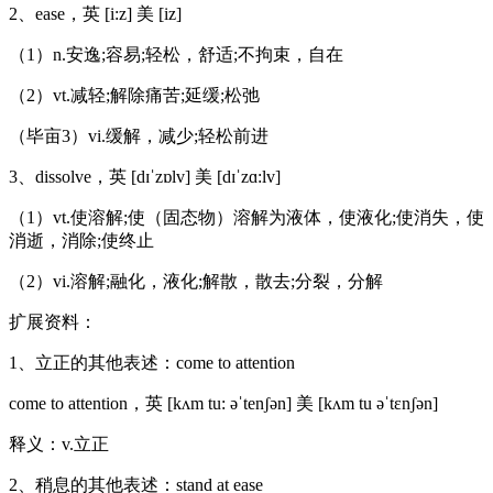
2、ease，英 [i:z] 美 [iz]
（1）n.安逸;容易;轻松，舒适;不拘束，自在
（2）vt.减轻;解除痛苦;延缓;松弛
（毕亩3）vi.缓解，减少;轻松前进
3、dissolve，英 [dɪˈzɒlv] 美 [dɪˈzɑ:lv]
（1）vt.使溶解;使（固态物）溶解为液体，使液化;使消失，使
消逝，消除;使终止
（2）vi.溶解;融化，液化;解散，散去;分裂，分解
扩展资料：
1、立正的其他表述：come to attention
come to attention，英 [kʌm tu: əˈtenʃən] 美 [kʌm tu əˈtɛnʃən]
释义：v.立正
2、稍息的其他表述：stand at ease