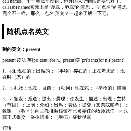
call names。乍一看似乎没错，但外国人听到怕是要气炸了。
call (sb) names实际上是“谩骂，辱骂”的意思，与“点名”的意思
完全不一样。那么，点名 英文？一起来了解一下吧。
随机点名英文
到的英文：present
present 读法 英[prɪˈzent;(for n.)ˈpreznt]美[prɪˈzɛnt;(for n.)ˈprɛznt]
1、adj. 现在的；出席的；（事物）存在的；正在考虑的；现
在时（态）的
2、n. 礼物；现在，目前；（动词）现在式；（举枪的）瞄准
3、v. 颁发；赠送；提出；展现；使发生；描述；出现；主持
（节目）；上演；介绍；出席；表达；提交（支票或账单）；
致谢；（教堂）向主教推漏核镇荐已被委任的牧师就任；向法
院正式提交；举枪瞄准；（疾病）症状显露
短语：