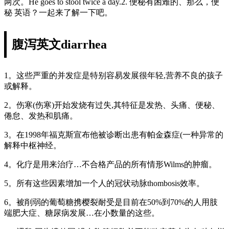
两次。He goes to stool twice a day.2. 便秘有困难的、那么，便
秘 英语？一起来了解一下吧。
腹泻英文diarrhea
1。这些严重的并发症是特别容易发展很年轻,营养不良的孩子
或解释。
2。伤寒(伤寒)开始发烧有过失,其特征是发热、头痛、便秘、
倦怠、发热和肌痛。
3。在1998年福克斯宣布他被诊断出患有帕金森症(一种异常的
解释中枢神经。
4。化疗是用来治疗…不合格产品的所有情形Wilms的肿瘤。
5。所有这些因素增加一个人的冠状动脉thombosis效率。
6。被削弱的葡萄糖携樱裂耐受是目前在50%到70%的人用肢
端肥大症、糖尿病发展…在小数量的这些。