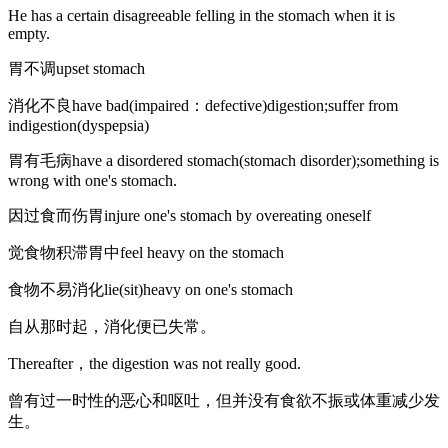
He has a certain disagreeable felling in the stomach when it is
empty.
胃不调upset stomach
消化不良have bad(impaired：defective)digestion;suffer from
indigestion(dyspepsia)
胃有毛病have a disordered stomach(stomach disorder);something is
wrong with one's stomach.
因过食而伤胃injure one's stomach by overeating oneself
觉食物积滞胃中feel heavy on the stomach
食物不易消化lie(sit)heavy on one's stomach
自从那时起，消化便已失常。
Thereafter，the digestion was not really good.
曾有过一时性的恶心和呕吐，但并没有食欲不振或体重减少发
生。