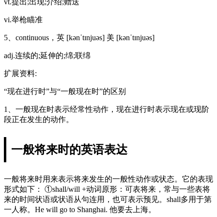
vt.提出;出现;介绍;赠送
vi.举枪瞄准
5、continuous，英 [kənˈtɪnjuəs] 美 [kənˈtɪnjuəs]
adj.连续的;延伸的;绵;联绵
扩展资料:
“现在进行时”与“一般现在时”的区别
1、一般现在时表示经常性动作，现在进行时表示现在或现阶
段正在发生的动作。
一般将来时的英语表达
一般将来时用来表示将来发生的一般性动作或状态。它的表现
形式如下： ①shall/will +动词原形：可表将来，常与一些表将
来的时间状语或状语从句连用，也可表示预见。shall多用于第
一人称。He will go to Shanghai. 他要去上海。