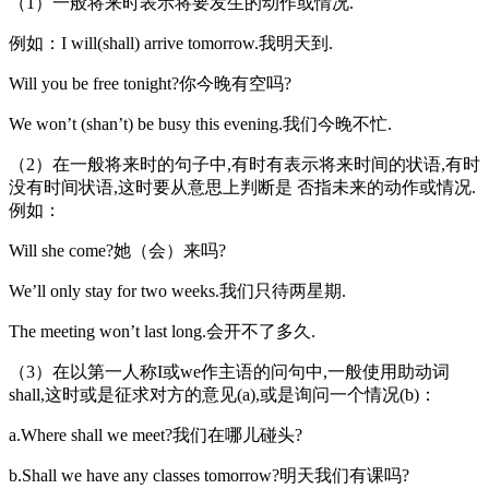
（1）一般将来时表示将要发生的动作或情况.
例如：I will(shall) arrive tomorrow.我明天到.
Will you be free tonight?你今晚有空吗?
We won’t (shan’t) be busy this evening.我们今晚不忙.
（2）在一般将来时的句子中,有时有表示将来时间的状语,有时
没有时间状语,这时要从意思上判断是 否指未来的动作或情况.
例如：
Will she come?她（会）来吗?
We’ll only stay for two weeks.我们只待两星期.
The meeting won’t last long.会开不了多久.
（3）在以第一人称I或we作主语的问句中,一般使用助动词
shall,这时或是征求对方的意见(a),或是询问一个情况(b)：
a.Where shall we meet?我们在哪儿碰头?
b.Shall we have any classes tomorrow?明天我们有课吗?