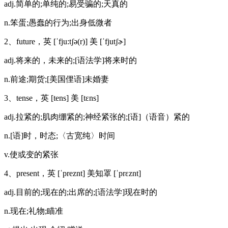
adj.简单的;单纯的;易受骗的;天真的
n.笨蛋;愚蠢的行为;出身低微者
2、future，英 [ˈfju:tʃə(r)] 美 [ˈfjutʃɚ]
adj.将来的，未来的;[语法学]将来时的
n.前途;期货;[美国俚语]未婚妻
3、tense，英 [tens] 美 [tɛns]
adj.拉紧的;肌肉绷紧的;神经紧张的;[语]（语音）紧的
n.[语]时，时态;〈古宽纯〉时间
v.使或变的紧张
4、present，英 [ˈpreznt] 美知罩 [ˈprɛznt]
adj.目前的;现在的;出席的;[语法学]现在时的
n.现在;礼物;瞄准