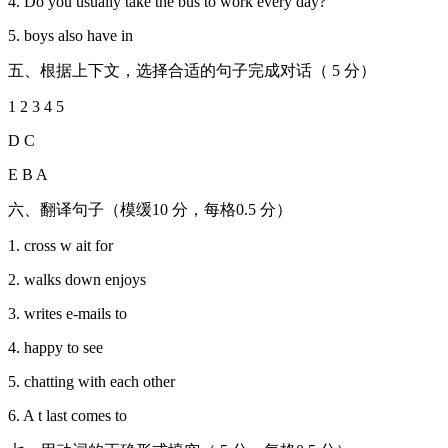
4. Do you usually take the bus to work every day?
5. boys also have in
五、根据上下文，选择合适的句子完成对话（ 5 分）
1 2 3 4 5
D C
E B A
六、翻译句子（模缓10 分，每格0.5 分）
1. cross w ait for
2. walks down enjoys
3. writes e-mails to
4. happy to see
5. chatting with each other
6. A t last comes to