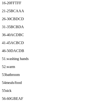
16-20FFTFF
21-25BCAAA
26-30CBDCD
31-35BCBDA
36-40ACDBC
41-45ACBCD
46-50DACDB
51.washing hands
52.warm
53bathroom
54meals/food
55sick
56-60GBEAF