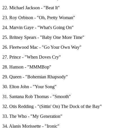
22. Michael Jackson - "Beat It"
23. Roy Orbison - "Oh, Pretty Woman"
24. Marvin Gaye - "What's Going On"
25. Britney Spears - "Baby One More Time"
26. Fleetwood Mac - "Go Your Own Way"
27. Prince - "When Doves Cry"
28. Hanson - "MMMBop"
29. Queen - "Bohemian Rhapsody"
30. Elton John - "Your Song"
31. Santana Rob Thomas - "Smooth"
32. Otis Redding - "(Sittin' On) The Dock of the Bay"
33. The Who - "My Generation"
34. Alanis Morissette - "Ironic"