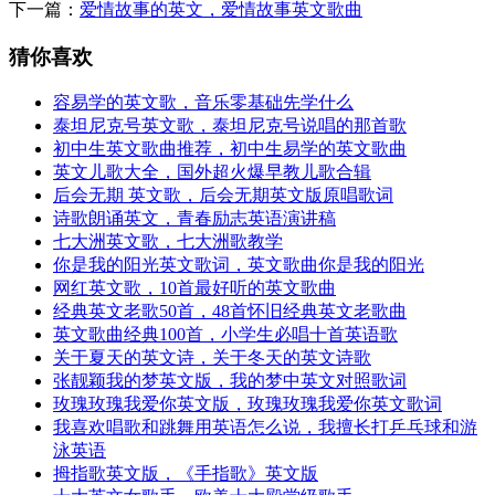
下一篇：
爱情故事的英文，爱情故事英文歌曲
猜你喜欢
容易学的英文歌，音乐零基础先学什么
泰坦尼克号英文歌，泰坦尼克号说唱的那首歌
初中生英文歌曲推荐，初中生易学的英文歌曲
英文儿歌大全，国外超火爆早教儿歌合辑
后会无期 英文歌，后会无期英文版原唱歌词
诗歌朗诵英文，青春励志英语演讲稿
七大洲英文歌，七大洲歌教学
你是我的阳光英文歌词，英文歌曲你是我的阳光
网红英文歌，10首最好听的英文歌曲
经典英文老歌50首，48首怀旧经典英文老歌曲
英文歌曲经典100首，小学生必唱十首英语歌
关于夏天的英文诗，关于冬天的英文诗歌
张靓颖我的梦英文版，我的梦中英文对照歌词
玫瑰玫瑰我爱你英文版，玫瑰玫瑰我爱你英文歌词
我喜欢唱歌和跳舞用英语怎么说，我擅长打乒乓球和游
泳英语
拇指歌英文版，《手指歌》英文版