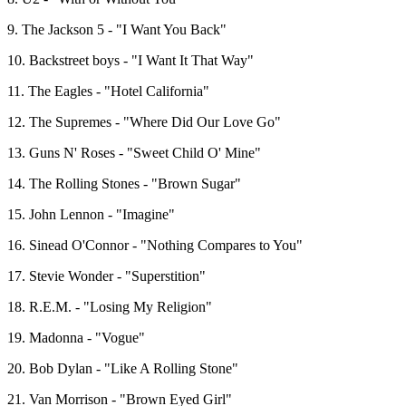
9. The Jackson 5 - "I Want You Back"
10. Backstreet boys - "I Want It That Way"
11. The Eagles - "Hotel California"
12. The Supremes - "Where Did Our Love Go"
13. Guns N' Roses - "Sweet Child O' Mine"
14. The Rolling Stones - "Brown Sugar"
15. John Lennon - "Imagine"
16. Sinead O'Connor - "Nothing Compares to You"
17. Stevie Wonder - "Superstition"
18. R.E.M. - "Losing My Religion"
19. Madonna - "Vogue"
20. Bob Dylan - "Like A Rolling Stone"
21. Van Morrison - "Brown Eyed Girl"