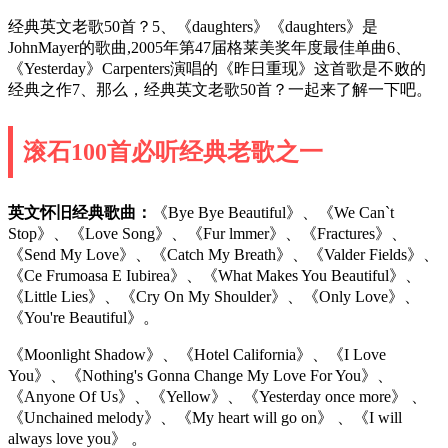
经典英文老歌50首？5、《daughters》《daughters》是
JohnMayer的歌曲,2005年第47届格莱美奖年度最佳单曲6、
《Yesterday》Carpenters演唱的《昨日重现》这首歌是不败的
经典之作7、那么，经典英文老歌50首？一起来了解一下吧。
滚石100首必听经典老歌之一
英文怀旧经典歌曲：
《Bye Bye Beautiful》、《We Can`t
Stop》、《Love Song》、《Fur lmmer》、《Fractures》、
《Send My Love》、《Catch My Breath》、《Valder Fields》、
《Ce Frumoasa E Iubirea》、《What Makes You Beautiful》、
《Little Lies》、《Cry On My Shoulder》、《Only Love》、
《You're Beautiful》。
《Moonlight Shadow》、《Hotel California》、《I Love
You》、《Nothing's Gonna Change My Love For You》、
《Anyone Of Us》、《Yellow》、《Yesterday once more》 、
《Unchained melody》、《My heart will go on》 、《I will
always love you》 。