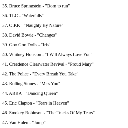
35. Bruce Springstein - "Born to run"
36. TLC - "Waterfalls"
37. O.P.P. - "Naughty By Nature"
38. David Bowie - "Changes"
39. Goo Goo Dolls - "Iris"
40. Whitney Houston - "I Will Always Love You"
41. Creedence Clearwater Revival - "Proud Mary"
42. The Police - "Every Breath You Take"
43. Rolling Stones - "Miss You"
44. ABBA - "Dancing Queen"
45. Eric Clapton - "Tears in Heaven"
46. Smokey Robinson - "The Tracks Of My Tears"
47. Van Halen - "Jump"