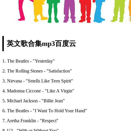
英文歌合集mp3百度云
1. The Beatles - "Yesterday"
2. The Rolling Stones - "Satisfaction"
3. Nirvana - "Smells Like Teen Spirit"
4. Madonna Ciccone - "Like A Virgin"
5. Michael Jackson - "Billie Jean"
6. The Beatles - "I Want To Hold Your Hand"
7. Aretha Franklin - "Respect"
8. U2 - "With or Without You"