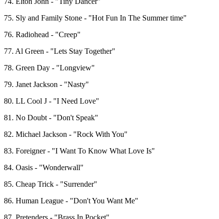
74. Elton John - "Tiny Dancer"
75. Sly and Family Stone - "Hot Fun In The Summer time"
76. Radiohead - "Creep"
77. Al Green - "Lets Stay Together"
78. Green Day - "Longview"
79. Janet Jackson - "Nasty"
80. LL Cool J - "I Need Love"
81. No Doubt - "Don't Speak"
82. Michael Jackson - "Rock With You"
83. Foreigner - "I Want To Know What Love Is"
84. Oasis - "Wonderwall"
85. Cheap Trick - "Surrender"
86. Human League - "Don't You Want Me"
87. Pretenders - "Brass In Pocket"