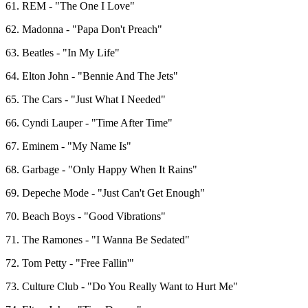
61. REM - "The One I Love"
62. Madonna - "Papa Don't Preach"
63. Beatles - "In My Life"
64. Elton John - "Bennie And The Jets"
65. The Cars - "Just What I Needed"
66. Cyndi Lauper - "Time After Time"
67. Eminem - "My Name Is"
68. Garbage - "Only Happy When It Rains"
69. Depeche Mode - "Just Can't Get Enough"
70. Beach Boys - "Good Vibrations"
71. The Ramones - "I Wanna Be Sedated"
72. Tom Petty - "Free Fallin'"
73. Culture Club - "Do You Really Want to Hurt Me"