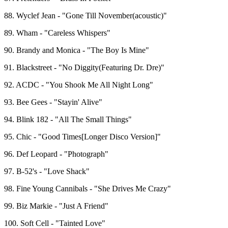
88. Wyclef Jean - "Gone Till November(acoustic)"
89. Wham - "Careless Whispers"
90. Brandy and Monica - "The Boy Is Mine"
91. Blackstreet - "No Diggity(Featuring Dr. Dre)"
92. ACDC - "You Shook Me All Night Long"
93. Bee Gees - "Stayin' Alive"
94. Blink 182 - "All The Small Things"
95. Chic - "Good Times[Longer Disco Version]"
96. Def Leopard - "Photograph"
97. B-52's - "Love Shack"
98. Fine Young Cannibals - "She Drives Me Crazy"
99. Biz Markie - "Just A Friend"
100. Soft Cell - "Tainted Love"