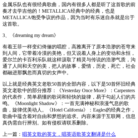
金属乐队也有很经典歌曲，国内有很多人都是听了这首歌的前
奏才去学吉他的！METALLICA经典中的经典，也是
METALLICA饱受争议的作品，因为当时有乐迷自杀就是出于
这首歌。
3、《dreaming my dream》
有着王菲一样变幻倚俪的唱腔，高雅离开了原本浩渺的苍穹来
到人间，它带着冷漠的美艳，但又说着人身上的变动和永恒，
爱尔兰的卡百利乐队就这样汲取了精灵与传说的浩渺气质，沟
通了人间和天空的美，把人的故事，爱情，历史，死亡，社会
都融进那飘忽而真切的女声中。
以上就是经典英文老歌50首的全部内容，以下是50首怀旧经典
英文老歌中的部分推荐：《Yesterday Once More》：Carpenters
的代表作，简单易懂的歌词和轻快的旋律，易于勾起人们的共
鸣。《Moonlight Shadow》：一首充满神秘和浪漫气息的歌
曲，旋律优美动人。《Hotel California》：Eagles的经典之作，
歌曲中蕴含着对自由和梦想的追求。内容来源于互联网，信息
真伪需自行辨别。如有侵权请联系删除。
上一篇：
唱英文歌的英文，唱英语歌英文翻译是什么