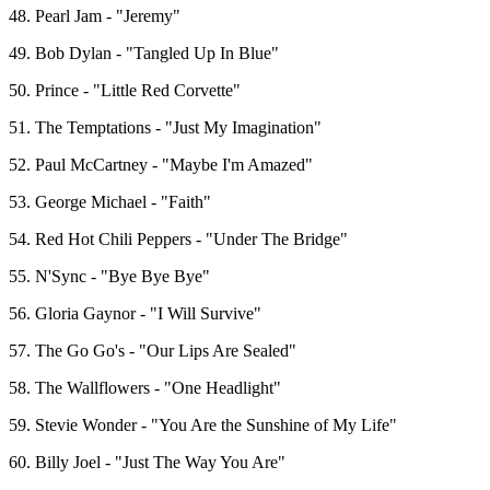
48. Pearl Jam - "Jeremy"
49. Bob Dylan - "Tangled Up In Blue"
50. Prince - "Little Red Corvette"
51. The Temptations - "Just My Imagination"
52. Paul McCartney - "Maybe I'm Amazed"
53. George Michael - "Faith"
54. Red Hot Chili Peppers - "Under The Bridge"
55. N'Sync - "Bye Bye Bye"
56. Gloria Gaynor - "I Will Survive"
57. The Go Go's - "Our Lips Are Sealed"
58. The Wallflowers - "One Headlight"
59. Stevie Wonder - "You Are the Sunshine of My Life"
60. Billy Joel - "Just The Way You Are"