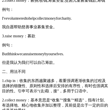
2.collect money：募捐;收钱;筹集资金;贫困儿童募集钱款;筹钱
例句：
I'vevolunteeredtohelpcollectmoneyforcharity.
我自愿帮助慈善事业募集资金。
3.raise money：募款
例句：
ButIthinkwecanraisemoneybyourselves.
但是我认为我们可以自己筹款。
二、用法不同
1.chip in：收集的东西越聚越多，着重强调逐渐收集的过程及
选择的细微性、原则性和选择后安排的有序性，有时也强调其
目的性。引申可表示“(去)取，接”，多用于口语中。
2.collect money：基本意思是“收集”“搜集”“精选”，指有计划、
有选择地、精心地收集并加以整理，其前提是出于一定的目的