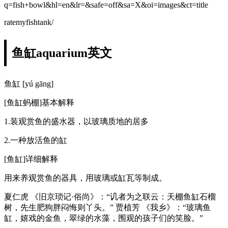
q=fish+bowl&hl=en&lr=&safe=off&sa=X&oi=images&ct=title
ratemyfishtank/
鱼缸aquarium英文
鱼缸 [yú gāng]
[鱼缸蚂棚]基本解释
1.装观赏鱼的盛水器，以玻璃质地的居多
2.一种放活鱼的缸
[鱼缸]详细解释
用来养观赏鱼的器具，用玻璃或缸瓦等制成。
夏仁虎 《旧京琐记·俗尚》：“讥者为之联云：天棚鱼缸石榴
树，先生肥狗胖闷悔则丫头。” 贾植芳 《我乡》：“玻璃鱼
缸，嬉戏的金鱼，翠绿的水藻，围观的孩子们的笑脸。”