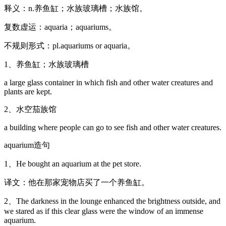
释义：n.养鱼缸；水族玻璃槽；水族馆。
复数虚运：aquaria；aquariums。
不规则形式：pl.aquariums or aquaria。
1、养鱼缸；水族玻璃槽
a large glass container in which fish and other water creatures and
plants are kept.
2、水空茄族馆
a building where people can go to see fish and other water creatures.
aquarium造句
1、He bought an aquarium at the pet store.
译文：他在那家宠物店买了一个养鱼缸。
2、The darkness in the lounge enhanced the brightness outside, and
we stared as if this clear glass were the window of an immense
aquarium.