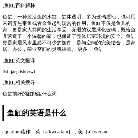
[鱼缸]百科解释
鱼缸，一种装活鱼的水缸，缸体透明，多为玻璃质地，也可用
来饲养热带鱼或者金鱼起到观赏的作用。鱼缸不仅是鱼儿的
家，更是家人共同的生活享受。无瑕的双层浮化玻璃，既给鱼
儿营造了一个温馨的家，也保证了整体居室环境的安全。鱼缸
更是家居风水里必不可少的摆件，是与空间的完美结合，是家
居、办公，商业空间的灵魂禅师。 更多→ 鱼缸
[鱼缸]英文翻译
fish jar; fishbowl
[鱼缸]相关搜寻
鱼缸前歼的缸能组什么词
鱼缸的英语是什么
aquarium读作：英［əˈkweəriəm］，美［əˈkweriəm］。