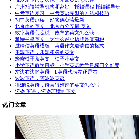
洗发水英语怎么说，牙膏英语怎么说
广州托福辅导机构哪家好，托福课程 托福辅导班
中考英语复习，中考英语完型的方法和技巧
初中英语点读，好爸妈点读最新
北京市的英文，北京市公安局 英文
效率英语怎么说，效率的英文怎么读
雅诗兰黛英文，为什么说小棕瓶是智商税
邀请信英语模板，英语作文邀请信的格式
乐观英语，乐观积极的英文
蜂蜜柚子茶英文，柚子汁英文
小学英语教学目标，小学英语教学目标四个维度
左边右边的英语，L英语代表左还是右
波波英语，阿波波英语
很难说英语，语言很难说的英文怎么写
污染 英语，污染环境的英文
热门文章