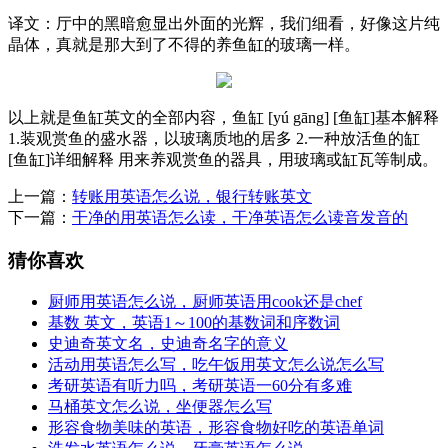
译文：厅中的黑暗愈显出外面的光辉，我们细看，好像这片纯
晶体，真就是那大到了不得的养鱼缸的玻璃一样。
以上就是鱼缸英文的全部内容，鱼缸 [yú gāng] [鱼缸]基本解释
1.装观赏鱼的盛水器，以玻璃质地的居多 2.一种放活鱼的缸
[鱼缸]详细解释 用来养观赏鱼的器具，用玻璃或缸瓦等制成。
上一篇：
转账用英语怎么说，银行转账英文
下一篇：
干净的用英语怎么读，干净英语怎么读音发音的
猜你喜欢
厨师用英语怎么说，厨师英语用cook还是chef
基数 英文，英语1～100的基数词和序数词
史迪奇英文名，史迪奇名字的意义
活动用英语怎么写，吃午饭用英文怎么说怎么写
考研英语有听力吗，考研英语一60分有多难
马桶英文怎么说，坐便器怎么写
形容食物美味的英语，形容食物好吃的英语单词