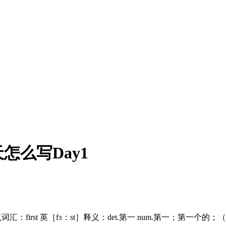
么写Day1
y 重点词汇：first 英［fɜ：st］释义：det.第一 num.第一