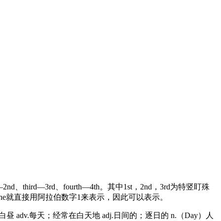
nd、third—3rd、fourth—4th。其中1st，2nd，3rd为特竖盯殊
而one就直接用阿拉伯数字1来表示，因此可以表示。
白昼 adv.每天；经常在白天地 adj.日间的；逐日的 n.（Day）人