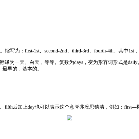
个意思。缩写为：first-1st、second-2nd、third-3rd、fourth
天、白天，等等。复数为days，变为形容词形式是daily。day1可
，最早的，基本的。
rth、fifth后加上day也可以表示这个意脊兆没思猜清，例如：first—樱纳