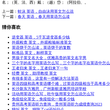
名；（英、法、西）戴；（越）岱；（阿拉伯、。
上一篇：
蛙泳 英语，自由泳用英文怎么说
下一篇：
春天 英语，春天用英语怎么读
猜你喜欢
逆变器 英语，5千瓦逆变器多少钱
外观检查 英文，外观检验标准英文
英语饼干怎么读，英语饼干的复数
标准品 英文，标样英文
男孩子英文名大全，优雅高贵的英文名字男
三个字的名字用英语怎么写，三个字的名字在英语中怎么
王者归来 英文，王者归来下一句
经费 英文，助理教授 英文
有很多英语，这里有一些解决方法英语
英语四级和高考英语哪个难，过英语四级相当于高考多少
长沙新东方雅思，广州新航道雅思培训学校
活动用英语怎么写，吃午饭用英文怎么说怎么写
免疫组化英文，免疫组化一般多少钱
贵州高考英语听力查询，贵州英语听力成绩查询2023
猫叫 英文，猫除了cat还叫什么