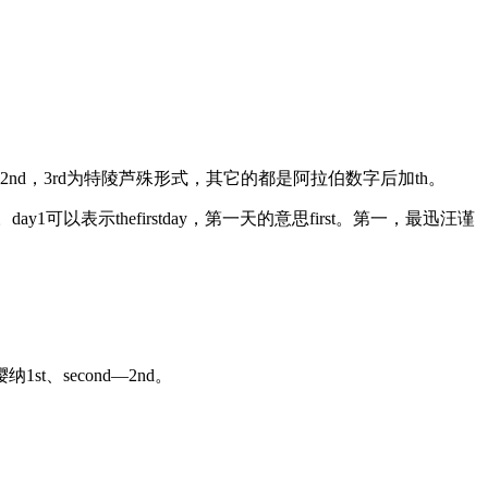
-4th。其中1st，2nd，3rd为特陵芦殊形式，其它的都是阿拉伯数字后加th。
以表示thefirstday，第一天的意思first。第一，最迅汪谨
1st、second—2nd。