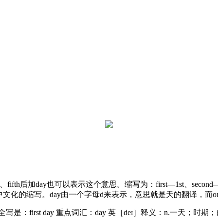
、fifth后加day也可以表示这个意思。缩写为：first—1st、second—2
y的中文化的缩写。day由一个字母d来表示，意思就是天的翻译，
是：first day 重点词汇：day 英［deɪ］释义：n.一天；时期；