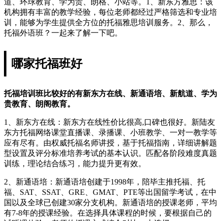
道、环球教育、学为贵、朗格、小站等。1、新东方雅思：该
机构拥有丰富的教学经验，每位老师都经过严格筛选和专业培
训，能够为学生提供全方位的托福雅思培训服务。2、那么，
托福外语班？一起来了解一下吧。
哪家托福班好
托福培训班比较好的有新东方在线、新通语培、新航道、学为
贵教育、朗阁教育。
1、新东方在线：新东方在线性价比很高,口碑也很好。新陆友
东方托福网络课堂直播课、录播课、小班教学、一对一教学等
应有尽有。由权威托福名师讲授，基于托福指南，详细讲解题
型设置及评分标准培养考试的基本认识。匹配各阶段难度真题
训练，理论结合练习，能力提升更有效。
2、新通语培：新通语培创建于1998年，陪毕主推托福、托
福、SAT、SSAT、GRE、GMAT、PTE等出国留学考试，在中
国以及全球已创建30家分支机构。新通语培的授课老师，平均
有7-8年的授课经验。在选择具体课程的时候，要根据自己的