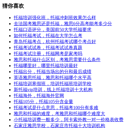
猜你喜欢
托福培训强化班，托福冲刺班效果怎么样
去法国考雅思还是托福，雅思6分高考能考多少分
托福口语评分，美国前50大学托福要求
如何托福考试，托福在大学怎么考
青岛托福考点，杭州托福考试哪个考点好
托福考试试卷，托福考试试卷真题
托福考试注册，托福网考是家考吗
雅思和托福什么区别，考雅思需要什么条件
托福哪里好，哪里托福培训最好
托福出分，托福当场出的分和最后成绩
英语雅思托福，雅思和托福哪个水平高
托福培训寒假班，培训托福班培训学校
新托福vip培训，线上托福培训十大机构
托福海外，托福海外官网
托福105分，托福105分含金量
托福考试是什么意思，托福考100分有多难
雅思和托福的难度，考雅思和托福哪个难度大
小托福培训费一般多少，阿卡索外教一对一价格表收费
石家庄雅思学校，石家庄市托福十大培训机构