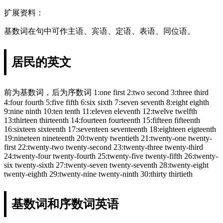
扩展资料：
基数词在句中可作主语、宾语、定语、表语、同位语。
居民的英文
前为基数词，后为序数词 1:one first 2:two second 3:three third
4:four fourth 5:five fifth 6:six sixth 7:seven seventh 8:eight eighth
9:nine ninth 10:ten tenth 11:eleven eleventh 12:twelve twelfth
13:thirteen thirteenth 14:fourteen fourteenth 15:fifteen fifteenth
16:sixteen sixteenth 17:seventeen seventeenth 18:eighteen eigteenth
19:nineteen nineteenth 20:twenty twentieth 21:twenty-one twenty-
first 22:twenty-two twenty-second 23:twenty-three twenty-third
24:twenty-four twenty-fourth 25:twenty-five twenty-fifth 26:twenty-
six twenty-sixth 27:twenty-seven twenty-seventh 28:twenty-eight
twenty-eighth 29:twenty-nine twenty-ninth 30:thirty thirtieth
基数词和序数词英语