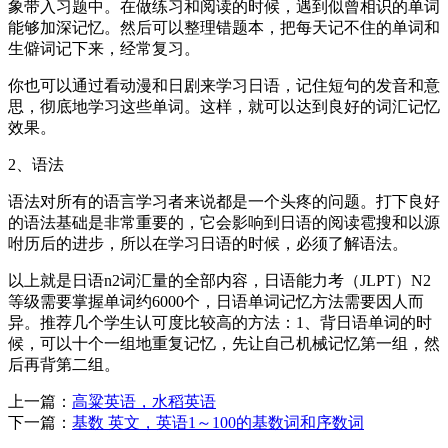
象带入习题中。在做练习和阅读的时候，遇到似曾相识的单词
能够加深记忆。然后可以整理错题本，把每天记不住的单词和
生僻词记下来，经常复习。
你也可以通过看动漫和日剧来学习日语，记住短句的发音和意
思，彻底地学习这些单词。这样，就可以达到良好的词汇记忆
效果。
2、语法
语法对所有的语言学习者来说都是一个头疼的问题。打下良好
的语法基础是非常重要的，它会影响到日语的阅读雹搜和以源
咐历后的进步，所以在学习日语的时候，必须了解语法。
以上就是日语n2词汇量的全部内容，日语能力考（JLPT）N2
等级需要掌握单词约6000个，日语单词记忆方法需要因人而
异。推荐几个学生认可度比较高的方法：1、背日语单词的时
候，可以十个一组地重复记忆，先让自己机械记忆第一组，然
后再背第二组。
上一篇：
高粱英语，水稻英语
下一篇：
基数 英文，英语1～100的基数词和序数词