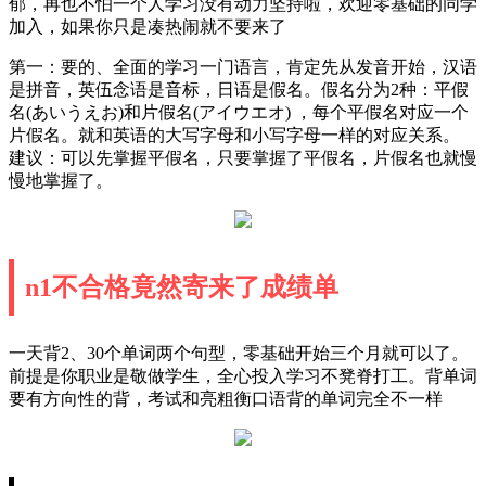
郁，再也不怕一个人学习没有动力坚持啦，欢迎零基础的同学
加入，如果你只是凑热闹就不要来了
第一：要的、全面的学习一门语言，肯定先从发音开始，汉语
是拼音，英伍念语是音标，日语是假名。假名分为2种：平假
名(あいうえお)和片假名(アイウエオ) ，每个平假名对应一个
片假名。就和英语的大写字母和小写字母一样的对应关系。
建议：可以先掌握平假名，只要掌握了平假名，片假名也就慢
慢地掌握了。
n1不合格竟然寄来了成绩单
一天背2、30个单词两个句型，零基础开始三个月就可以了。
前提是你职业是敬做学生，全心投入学习不凳脊打工。背单词
要有方向性的背，考试和亮粗衡口语背的单词完全不一样