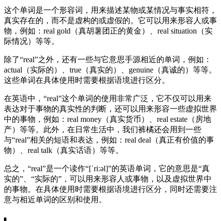
这个单词是一个形容词，用来描述某物或某情况与事实相符，
真实存在的，而不是虚构的或虚假的。它可以用来形容人或事
物，例如：real gold（真胡薯团正的黄金）、real situation（实
际情况）等等。
除了“real”之外，还有一些与它意思手源相近的单词，例如：
actual（实际的）、true（真实的）、genuine（真诚的）等等。
这些单词在具体使用时需要根据语境进行区分。
在英语中，“real”这个单词的使用非常广泛，它不仅可以用来
表达对于事物的真实性的判断，还可以用来形容一些虚拟世界
中的事物，例如：real money（真实货币）、real estate（房地
产）等等。此外，在日常生活中，我们裤橘还会用到一些
与“real”相关的短语和表达，例如：real deal（真正有价值的事
物）、real talk（真实话语）等等。
总之，“real”是一个读作“[ˈriːəl]”的英语单词，它的意思是“真
实的”、“实际的”，可以用来形容人或事物，以及虚拟世界中
的事物。在具体使用时需要根据语境进行区分，同时还需要注
意与相近单词的区别和使用。