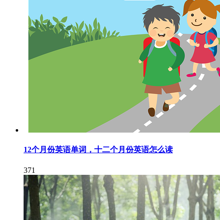
12个月份英语单词，十二个月份英语怎么读
371