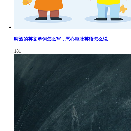
啤酒的英文单词怎么写，恶心呕吐英语怎么说
181