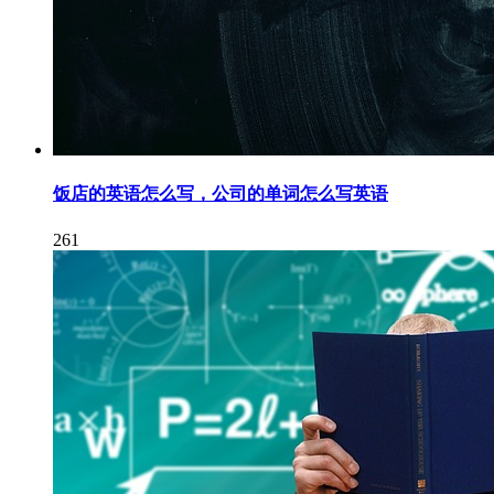
饭店的英语怎么写，公司的单词怎么写英语
261