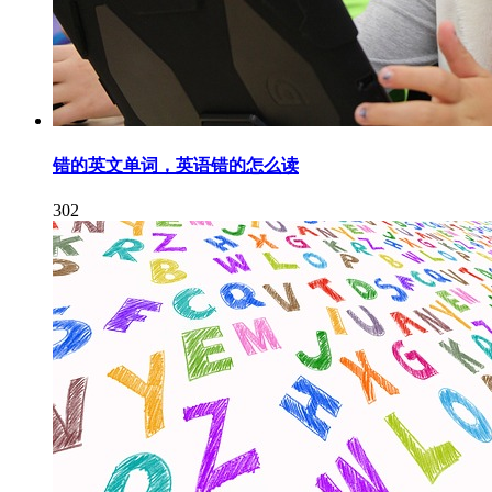
错的英文单词，英语错的怎么读
302