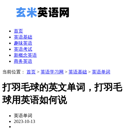
首页
英语基础
趣味英语
英语考试
新概念英语
商务英语
当前位置：
首页
>
英语学习网
>
英语基础
>
英语单词
打羽毛球的英文单词，打羽毛
球用英语如何说
英语单词
2023-10-13