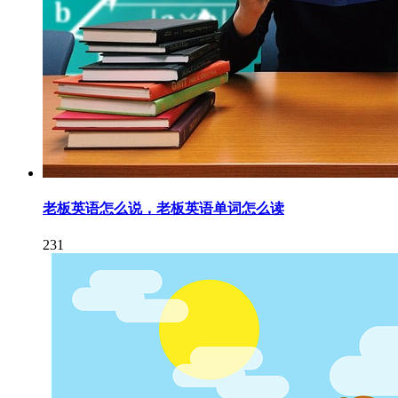
老板英语怎么说，老板英语单词怎么读
231