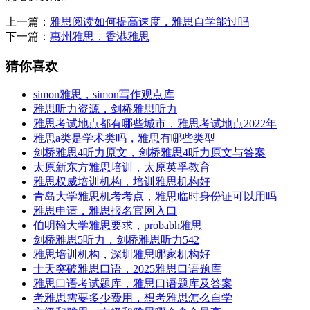
上一篇：
雅思阅读如何提高速度，雅思自学能过吗
下一篇：
惠州雅思，香港雅思
猜你喜欢
simon雅思，simon写作观点库
雅思听力资源，剑桥雅思听力
雅思考试地点都有哪些城市，雅思考试地点2022年
雅思a类是学术类吗，雅思有哪些类型
剑桥雅思4听力原文，剑桥雅思4听力原文与答案
太原新东方雅思培训，太原英孚教育
雅思权威培训机构，培训雅思机构好
青岛大学雅思机考考点，雅思临时身份证可以用吗
雅思申请，雅思报名官网入口
伯明翰大学雅思要求，probabh雅思
剑桥雅思5听力，剑桥雅思听力542
雅思培训机构，深圳雅思哪家机构好
十天突破雅思口语，2025雅思口语题库
雅思口语考试题库，雅思口语题库及答案
考雅思需要多少费用，想考雅思怎么自学