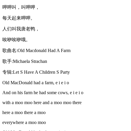
呷呷叫，叫呷呷，
每天起来呷呷。
人们叫我唐老鸭，
唉咿唉咿哦。
歌曲名:Old Macdonald Had A Farm
歌手:Michaela Strachan
专辑:Let S Have A Children S Party
Old MacDonald had a farm, e i e i o
And on his farm he had some cows, e i e i o
with a moo moo here and a moo moo there
here a moo there a moo
everywhere a moo moo