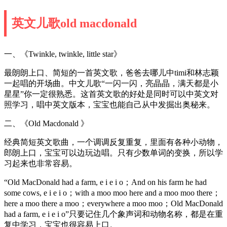
英文儿歌old macdonald
一、《Twinkle, twinkle, little star》
最朗朗上口、简短的一首英文歌，爸爸去哪儿中timi和林志颖
一起唱的开场曲。中文儿歌“一闪一闪，亮晶晶，满天都是小
星星”你一定很熟悉。这首英文歌的好处是同时可以中英文对
照学习，唱中英文版本，宝宝也能自己从中发掘出奥秘来。
二、《Old Macdonald 》
经典简短英文歌曲，一个调调反复重复，里面有各种小动物，
郎朗上口，宝宝可以边玩边唱。只有少数单词的变换，所以学
习起来也非常容易。
“Old MacDonald had a farm, e i e i o；And on his farm he had
some cows, e i e i o；with a moo moo here and a moo moo there；
here a moo there a moo；everywhere a moo moo；Old MacDonald
had a farm, e i e i o”只要记住几个象声词和动物名称，都是在重
复中学习，宝宝也很容易上口。