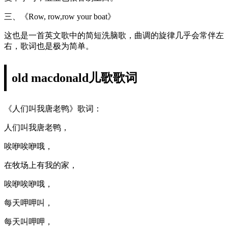
三、《Row, row,row your boat》
这也是一首英文歌中的简短洗脑歌，曲调的旋律几乎会常伴左
右，歌词也是极为简单。
old macdonald儿歌歌词
《人们叫我唐老鸭》歌词：
人们叫我唐老鸭，
唉咿唉咿哦，
在牧场上有我的家，
唉咿唉咿哦，
每天呷呷叫，
每天叫呷呷，