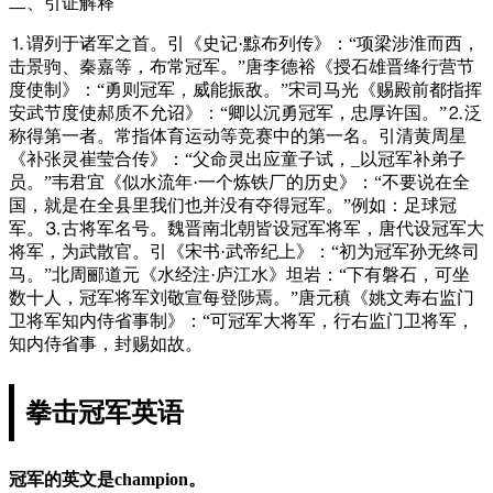
二、引证解释
⒈谓列于诸军之首。引《史记·黥布列传》：“项梁涉淮而西，
击景驹、秦嘉等，布常冠军。”唐李德裕《授石雄晋绛行营节
度使制》：“勇则冠军，威能振敌。”宋司马光《赐殿前都指挥
安武节度使郝质不允诏》：“卿以沉勇冠军，忠厚许国。”⒉泛
称得第一者。常指体育运动等竞赛中的第一名。引清黄周星
《补张灵崔莹合传》：“父命灵出应童子试，_以冠军补弟子
员。”韦君宜《似水流年·一个炼铁厂的历史》：“不要说在全
国，就是在全县里我们也并没有夺得冠军。”例如：足球冠
军。⒊古将军名号。魏晋南北朝皆设冠军将军，唐代设冠军大
将军，为武散官。引《宋书·武帝纪上》：“初为冠军孙无终司
马。”北周郦道元《水经注·庐江水》坦岩：“下有磐石，可坐
数十人，冠军将军刘敬宣每登陟焉。”唐元稹《姚文寿右监门
卫将军知内侍省事制》：“可冠军大将军，行右监门卫将军，
知内侍省事，封赐如故。
拳击冠军英语
冠军的英文是champion。