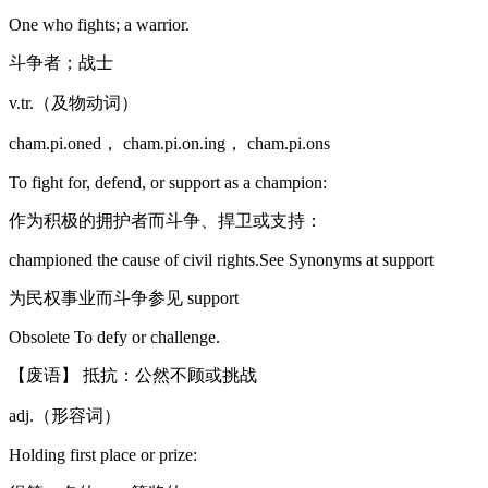
One who fights; a warrior.
斗争者；战士
v.tr.（及物动词）
cham.pi.oned， cham.pi.on.ing， cham.pi.ons
To fight for, defend, or support as a champion:
作为积极的拥护者而斗争、捍卫或支持：
championed the cause of civil rights.See Synonyms at support
为民权事业而斗争参见 support
Obsolete To defy or challenge.
【废语】 抵抗：公然不顾或挑战
adj.（形容词）
Holding first place or prize: