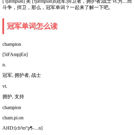
[ˈtʃæmpiən] 美 ['tʃæmpɪən]n冠军;捍卫者，拥护者;战士 vt.为…而
斗争，捍卫，那么，冠军单词？一起来了解一下吧。
冠军单词怎么读
champion
[5tFAmpjEn]
n.
冠军, 拥护者, 战士
vt.
拥护, 支持
champion
cham.pi.on
AHD:[ch²m“p¶-…n]