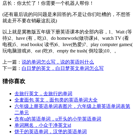
店长：你太忙了！你需要一个机器人帮你！
(还有最后说的问问题是来回答的,不是让你们吐槽的，不想答
就走开不要在销蔽这乱说)
以上就是冀教版五年级下册英语课本的全部内容，1、Wait (等
待)2、have (有，吃)3、do homework(做功课)4、watch TV (看
电视)5、read books( 读书)6、love(热爱)7、play computer games(
玩电脑游戏)8、eat (吃)9、empty the trash( 倒垃圾)10、。
上一篇：
说的单词怎么写，说的英语叫什么
下一篇：
白日梦的英文，白日梦英文单词怎么写
猜你喜欢
去旅行英文，去旅行的单词
全麦面包 英文，面包类的英语单词大全
六年级上册英语单词表图片，六年级上册英语单词表第
二单元
含有u的英语单词，u开头的小学英语单词
单词网名，小众干净英文id
饼干的英语单词，汉堡的英语单词