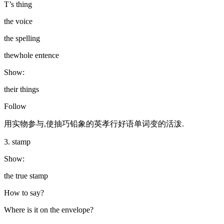
T’s thing
the voice
the spelling
thewhole entence
Show:
their things
Follow
用实物参与,使抽巧铅象的英孝行好语单词变的活泼.
3. stamp
Show:
the true stamp
How to say?
Where is it on the envelope?