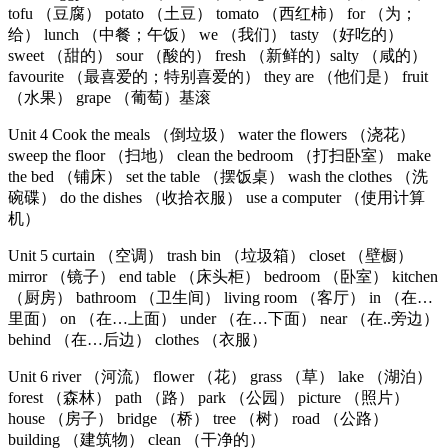
tofu （豆腐） potato （土豆） tomato （西红柿） for （为；
给） lunch （中餐；午饭） we （我们） tasty （好吃的）
sweet （甜的） sour （酸的） fresh （新鲜的）salty （咸的）
favourite （最喜爱的；特别喜爱的） they are （他们是） fruit
（水果） grape （葡萄）基滚
Unit 4 Cook the meals （倒垃圾） water the flowers （浇花）
sweep the floor （扫地） clean the bedroom （打扫卧室） make
the bed （铺床） set the table （摆饭桌） wash the clothes （洗
碗碟） do the dishes （收拾衣服） use a computer （使用计算
机）
Unit 5 curtain （空调） trash bin （垃圾箱） closet （壁橱）
mirror （镜子） end table （床头柜） bedroom （卧室） kitchen
（厨房） bathroom （卫生间） living room （客厅） in （在…
里面） on （在…上面） under （在…下面） near （在..旁边）
behind （在…后边） clothes （衣服）
Unit 6 river （河流） flower （花） grass （草） lake （湖泊）
forest （森林） path （路） park （公园） picture （照片）
house （房子） bridge （桥） tree （树） road （公路）
building （建筑物） clean （干净的）