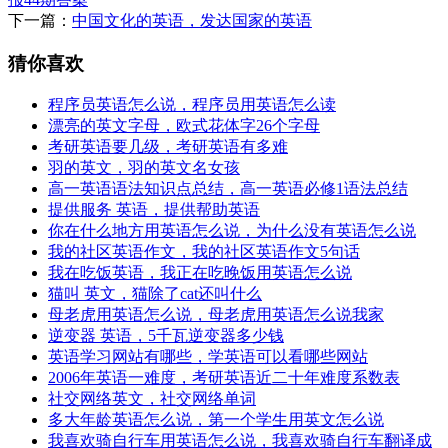
下一篇：
中国文化的英语，发达国家的英语
猜你喜欢
程序员英语怎么说，程序员用英语怎么读
漂亮的英文字母，欧式花体字26个字母
考研英语要几级，考研英语有多难
羽的英文，羽的英文名女孩
高一英语语法知识点总结，高一英语必修1语法总结
提供服务 英语，提供帮助英语
你在什么地方用英语怎么说，为什么没有英语怎么说
我的社区英语作文，我的社区英语作文5句话
我在吃饭英语，我正在吃晚饭用英语怎么说
猫叫 英文，猫除了cat还叫什么
母老虎用英语怎么说，母老虎用英语怎么说我家
逆变器 英语，5千瓦逆变器多少钱
英语学习网站有哪些，学英语可以看哪些网站
2006年英语一难度，考研英语近二十年难度系数表
社交网络英文，社交网络单词
多大年龄英语怎么说，第一个学生用英文怎么说
我喜欢骑自行车用英语怎么说，我喜欢骑自行车翻译成