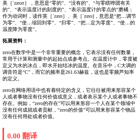
美［ˈzɪroʊ］，意思是“零的”、“没有的”、“与零瞎哗团有关
的”、“表示温度计的刻度的”、“表示温度计的零点的”磨橘；
作为动词时，读作英［ˈzɪreɪ］、美［ˈzɪreɪ]，意思是“把…调节
为零”、“使…缩回到零”、“归零”、“把…定为零度”、“使…的
温度降为零度”。
拓展资料：
zero在数学中是一个非常重要的概念，它表示没有任何数量，
常用于计算和测量中的起始点或参考点。在温度计中，零度被
定义为水的冰点，即水开始结冰的温度。在音乐中，C大调的
调音符是“C”，而它的频率是261.63赫兹，这也是零频芦知率
的定义。
zero在网络用语中也有着特定的含义，它往往被用来形容某个
人或者事物没有任何价值或意义，或者表示某个人或者事物不
存在。例如，“zero的存在”可以用来形容一个人在某个领域中
没有任何成就或者贡献，“zero的价值”可以用来形容某个物品
没有任何用处或者价值。
0.00 翻译