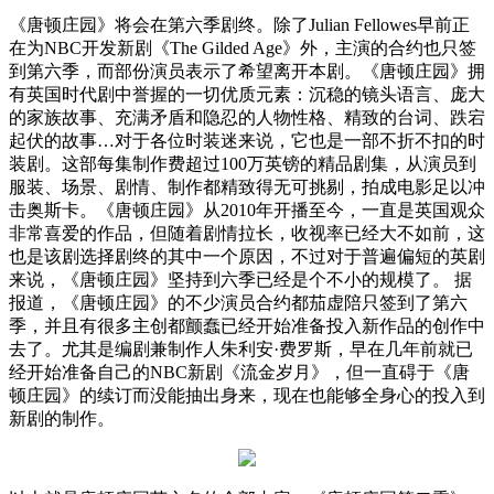
《唐顿庄园》将会在第六季剧终。除了Julian Fellowes早前正
在为NBC开发新剧《The Gilded Age》外，主演的合约也只签
到第六季，而部份演员表示了希望离开本剧。《唐顿庄园》拥
有英国时代剧中誉握的一切优质元素：沉稳的镜头语言、庞大
的家族故事、充满矛盾和隐忍的人物性格、精致的台词、跌宕
起伏的故事…对于各位时装迷来说，它也是一部不折不扣的时
装剧。这部每集制作费超过100万英镑的精品剧集，从演员到
服装、场景、剧情、制作都精致得无可挑剔，拍成电影足以冲
击奥斯卡。《唐顿庄园》从2010年开播至今，一直是英国观众
非常喜爱的作品，但随着剧情拉长，收视率已经大不如前，这
也是该剧选择剧终的其中一个原因，不过对于普遍偏短的英剧
来说，《唐顿庄园》坚持到六季已经是个不小的规模了。 据
报道，《唐顿庄园》的不少演员合约都茄虚陪只签到了第六
季，并且有很多主创都颤蠢已经开始准备投入新作品的创作中
去了。尤其是编剧兼制作人朱利安·费罗斯，早在几年前就已
经开始准备自己的NBC新剧《流金岁月》，但一直碍于《唐
顿庄园》的续订而没能抽出身来，现在也能够全身心的投入到
新剧的制作。