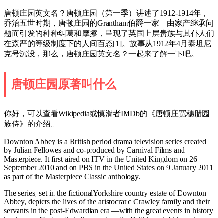
唐顿庄园英文名？唐顿庄园（第一季）讲述了1912-1914年，
乔治五世时期，唐顿庄园的Grantham伯爵一家，由家产继承问
题而引发的种种纠葛和摩擦，呈现了英国上层贵族与其仆人们
在森严的等级制度下的人间百态[1]。故事从1912年4月泰坦尼
克号沉没，那么，唐顿庄园英文名？一起来了解一下吧。
唐顿庄园原著叫什么
你好，可以查看Wikipedia或慎滑者IMDb的《唐顿庄宽穗腊园
族侍》的介绍。
Downton Abbey is a British period drama television series created
by Julian Fellowes and co-produced by Carnival Films and
Masterpiece. It first aired on ITV in the United Kingdom on 26
September 2010 and on PBS in the United States on 9 January 2011
as part of the Masterpiece Classic anthology.
The series, set in the fictionalYorkshire country estate of Downton
Abbey, depicts the lives of the aristocratic Crawley family and their
servants in the post-Edwardian era —with the great events in history