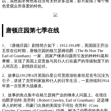
以，虽然如枣角色各自没有太野岁多进展，影片延续了每个角
色受观众所喜爱的特色。
唐顿庄园第七季在线
1、《唐顿庄园》剧情简介如下：1912-1914年，英国国王乔治
五世在位时期，唐顿庄园的格兰瑟姆伯爵（The Rt Hon The
Earl of Grantham）一家，因家产继承问题而引发的种种纠葛和
摩擦，呈现了英国上层贵族与其仆人们在森严的等级制度下的
人间百态，剧情跌宕起伏。
2、故事以1912年4月英国白星公司宽搭游轮泰坦尼克号沉没为
引子，讲述了克劳利家族和仆人的日常生活，一直持续到1914
年第一次世界大战爆发。
3、故事的焦点集中在格兰瑟姆产业的继承人问题上。在现任
伯爵罗伯特·克劳利（Robert Crawley, Earl of Grantham）还是继
承人的时候，同豪门出身的美国女子珂拉·克劳利（Cora
Crawley, Countess of Grantham）结婚，解决了伯爵府的资金困