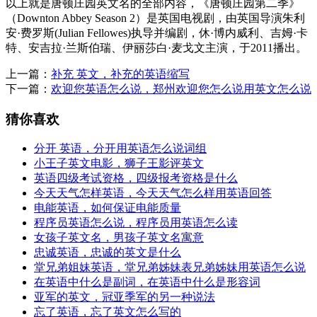
以上就是唐顿庄园英文名的全部内容，《唐顿庄园第二季》
（Downton Abbey Season 2）是英国电视剧，由英国导演朱利
安·费罗斯(Julian Fellowes)执导并编剧，休·博内威利、吉姆·卡
特、安吉拉·兰斯伯瑞、伊丽莎白·麦戈文主演，于2011播出。
上一篇：
补充 英文，补充的英语缩写
下一篇：
欢迎您英语怎么说，郑州欢迎您怎么说用英文怎么说
猜你喜欢
分开 英语，分开用英语怎么说词组
小王子英文电影，狮子王影评英文
英语四级考试资格，四级报考资格是什么
今天天气怎样英语，今天天气怎么样用英语回答
电能英语，如何保证电能质量
程序员英语怎么说，程序员用英语怎么读
女孩子英文名，男孩子英文名寓意
忠诚英语，忠诚的英文是什么
堂兄弟姐妹英语，堂兄弟姊妹表兄弟姊妹用英语怎么说
在英语中什么是副词，在英语中什么是形容词
亚军的英文，冠亚季军的另一种说法
忘了英语，忘了英文怎么写的