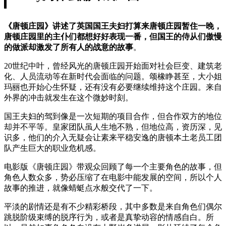
《唐顿庄园》讲述了英国国王夫妇打算来唐顿庄园暂住一晚，
唐顿庄园里的主仆们都想好好表现一番，但国王的侍从们傲慢
的做派却激发了所有人的战意的故事
。
20世纪中叶，曾经风光的唐顿庄园开始面对社会巨变、建筑老
化、人员流动等在新时代会面临的问题。颂橡睁甚至，大小姐
玛丽也开始心生怀疑，还有没有必要继续维持这个庄园。来自
外界的冲击就发生在这个微妙时刻。
国王夫妇的驾到像是一次短期的项目合作，但合作双方的地位
却并不平等。皇家团队虽人生地不熟，但地位高，资历深，见
识多，他们的介入无疑会让素来平稳安逸的唐顿本土老员工团
队产生巨大的职业危机感。
电影版《唐顿庄园》带观众回顾了每一个主要角色的故事，但
角色人数众多，势必压缩了在电影中能发展的空间，所以个人
故事的推进，就像蜻蜓点水般交代了一下。
平淡的剧情还是有不少精彩桥段，其中多数是来自角色们偶尔
跳脱阶级束缚的脱序行为，或者是真挚动容的情感自白。所