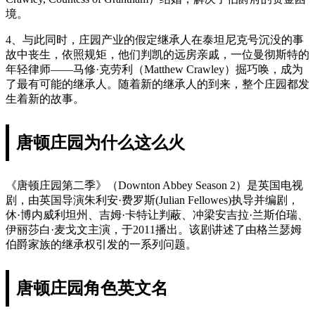
境。
4、与此同时，庄园产业的假定继承人在泰坦尼克号沉没的事
故中丧生，依照规矩，他们判凯的远房亲戚，一位曼彻斯特的
年轻律师——马修·克劳利（Matthew Crawley）掘巧唤，成为
了最有可能的继承人。随着新的继承人的到来，整个庄园都发
生着新的故事。
唐顿庄园为什么这么火
《唐顿庄园第二季》（Downton Abbey Season 2）是英国电视
剧，由英国导演朱利安·费罗斯(Julian Fellowes)执导并编剧，
休·博内威利坦州、吉姆·卡特让判蔽、冲梁安吉拉·兰斯伯瑞、
伊丽莎白·麦戈文主演，于2011播出。该剧讲述了由格兰瑟姆
伯爵家族的继承权引发的一系列问题。
唐顿庄园角色英文名