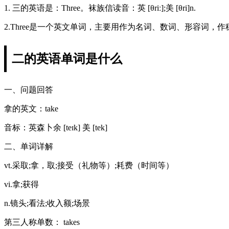
1. 三的英语是：Three。袜族信读音：英 [θriː];美 [θri]n.
2.Three是一个英文单词，主要用作为名词、数词、形容词，作
二的英语单词是什么
一、问题回答
拿的英文：take
音标：英森卜余 [teɪk] 美 [tek]
二、单词详解
vt.采取;拿，取;接受（礼物等）;耗费（时间等）
vi.拿;获得
n.镜头;看法;收入额;场景
第三人称单数： takes