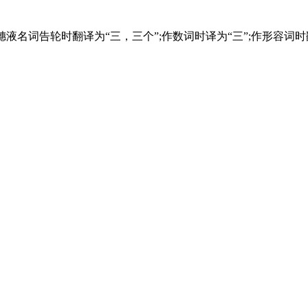
穗液名词告轮时翻译为“三，三个”;作数词时译为“三”;作形容词