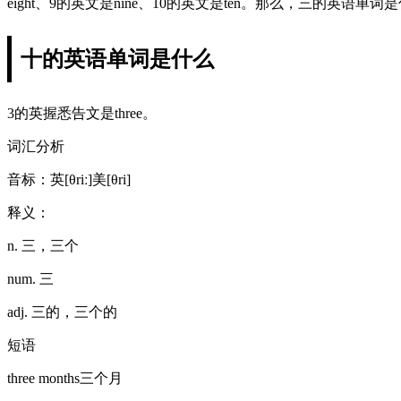
eight、9的英文是nine、10的英文是ten。那么，三的英语
十的英语单词是什么
3的英握悉告文是three。
词汇分析
音标：英[θriː]美[θri]
释义：
n. 三，三个
num. 三
adj. 三的，三个的
短语
three months三个月