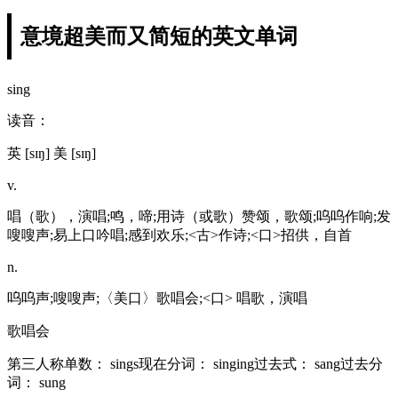
意境超美而又简短的英文单词
sing
读音：
英 [sɪŋ] 美 [sɪŋ]
v.
唱（歌），演唱;鸣，啼;用诗（或歌）赞颂，歌颂;呜呜作响;发
嗖嗖声;易上口吟唱;感到欢乐;<古>作诗;<口>招供，自首
n.
呜呜声;嗖嗖声;〈美口〉歌唱会;<口> 唱歌，演唱
歌唱会
第三人称单数： sings现在分词： singing过去式： sang过去分
词： sung