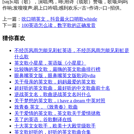
[sɪŋ]v.唱（歌），演唱;鸣，啼;用诗（或歌）赞颂，歌颂;呜呜
作响;发嗖嗖声;易上口吟唱;感到欢乐;<古>作诗;<口>招供。
上一篇：
吹口哨英文，抖音最火口哨歌whistle
下一篇：
100英语怎么读，数字歌的正确发音
猜你喜欢
不经历风雨怎能见彩虹英语，不经历风雨怎能见彩虹是
什么歌
英文歌小星星，英语版《小星星》
比较嗨的英文歌，最嗨的英文歌曲排行榜
眼鼻嘴英文版，眼鼻嘴英文版歌词lydia
关于母亲的英文歌，妈妈最爱的英文歌
超好听的英文歌曲，最好听的中文歌曲前十名
逆战英文名，歌曲逆战英文名叫什么
关于梦想的英文歌，i have a dream 中英对照
致青春 英文，《致青春》歌曲
关于爱情的英文歌，英文歌关于爱情拯救
丢了的英语，谷歌翻译在线
十大英文女歌手，欧美十大殿堂级歌手
英文歌好听的，好听的英文歌曲合集