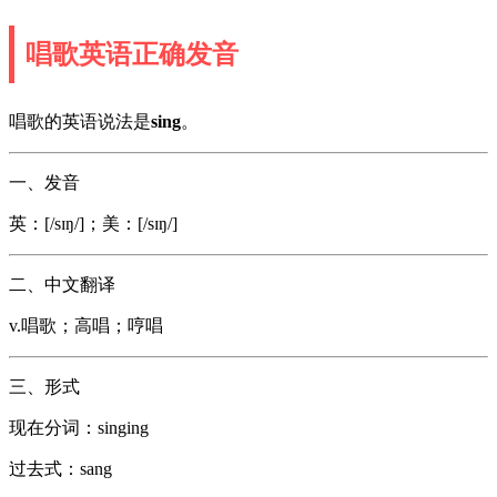
唱歌英语正确发音
唱歌的英语说法是
sing
。
一、发音
英：[/sɪŋ/]；美：[/sɪŋ/]
二、中文翻译
v.唱歌；高唱；哼唱
三、形式
现在分词：singing
过去式：sang