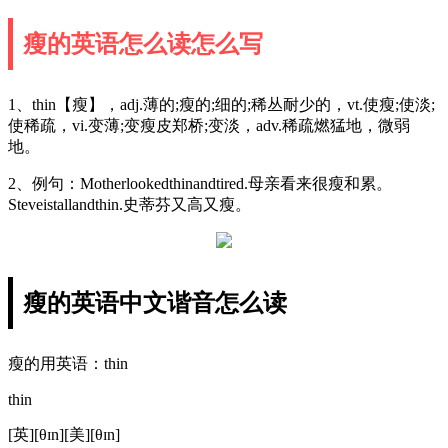
瘦的英语怎么读怎么写
1、thin【瘦】，adj.薄的;瘦的;细的;稀丛耐少的，vt.使瘦;使淡;
使稀疏，vi.变薄;变瘦皮郑桥;变淡，adv.稀疏燃猛地，微弱
地。
2、例句：Motherlookedthinandtired.母亲看来很瘦和累。
Steveistallandthin.史蒂芬又高又瘦。
瘦的英语中文谐音怎么读
瘦的用英语：thin
thin
[英][θɪn][美][θɪn]