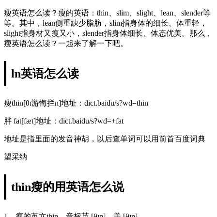
瘦英语怎么读？瘦的英语：thin、slim、slight、lean、slender等
等。其中，lean侧重缺少脂肪，slim指身体的细长、体重轻，
slight指身材又瘦又小，slender指身体细长、体态优美。那么，
瘦英语怎么读？一起来了解一下吧。
ln英语怎么读
瘦thin[θɪ游悔拦n]地址：dict.baidu/s?wd=thin
胖 fat[fæt]地址：dict.baidu/s?wd=+fat
地址是指里面的发音神胡，以后查单词可以用前首百度词典
望采纳
thin瘦的用英语怎么说
1、瘦的英文thin，音标英 [θɪn]、美 [θɪn]。