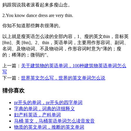
妈跟我说我者滚看起来多瘦山念。
2.You know dance dress are very thin.
你知不知道那些舞衣很薄的。
以上就是瘦英语怎么读的全部内容，1、瘦的英文thin，音标英
[θɪn]、美 [θɪn]。2、thin，英语单词，主要用作形容词、副词、
名词、及物动词、不及物动词，作形容词时意为“薄的；瘦
的；稀薄的；微弱的”。
上一篇：
关于建筑物的英语单词，100种建筑物英语单词怎么
写
下一篇：
世界英文怎么写，世界的英文单词怎么说
猜你喜欢
pr开头的单词，pr开头的四字单词
字典的单词，词典的详细释义
妇产科英语，产科单词
马桶 英文，马桶英语单词怎么读音发音
物质的英文单词，推断的英文单词