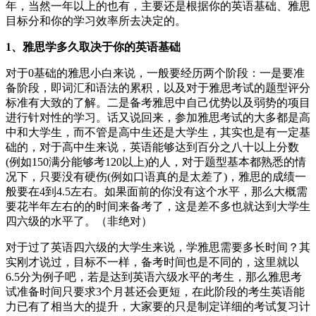
年，当然一年以上的也有，主要还是根据你的英语基础、雅思
目标分和你的学习效率所去决定的。
1、雅思学多久取决于你的英语基础
对于0基础的雅思小白来说，一般要经历两个阶段：一是要准
备阶段，即词汇和语法的累积，以及对于雅思考试的题型评分
标准有大致的了解。二是备考雅思中自己优势以及弱势的项目
进行针对性的学习。话又说回来，参加雅思考试的大多都是高
中和大学生，而不管是高中生还是大学生，其实也是有一定基
础的，对于高中生来说，英语能够达到百分之八十以上分数
(例如150满分能够考120以上)的人，对于题型基本都熟悉的情
况下，只要没有硬伤(例如口语真的是太差了)，雅思的成绩一
般要在4到4.5左右。如果面前的你没有这个水平，那么大概需
要花半年左右的的时间来备考了，这是差不多也就达到大学生
四六级的水平了。（非绝对）
对于过了英语四六级的大学生来说，学雅思需要多长时间？其
实刚才说过，目标不一样，备考时间也是不同的，这里就以
6.5分为例子吧，若是达到英语六级水平的考生，那么雅思考
试准备时间只要求3个月甚还会更短，在此阶段的考生英语能
力已有了相当大的提升，大家要的只是制定详细的考试复习计