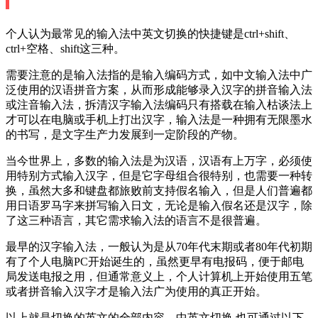
个人认为最常见的输入法中英文切换的快捷键是ctrl+shift、
ctrl+空格、shift这三种。
需要注意的是输入法指的是输入编码方式，如中文输入法中广
泛使用的汉语拼音方案，从而形成能够录入汉字的拼音输入法
或注音输入法，拆清汉字输入法编码只有搭载在输入枯谈法上
才可以在电脑或手机上打出汉字，输入法是一种拥有无限墨水
的书写，是文字生产力发展到一定阶段的产物。
当今世界上，多数的输入法是为汉语，汉语有上万字，必须使
用特别方式输入汉字，但是它字母组合很特别，也需要一种转
换，虽然大多和键盘都旅败前支持假名输入，但是人们普遍都
用日语罗马字来拼写输入日文，无论是输入假名还是汉字，除
了这三种语言，其它需求输入法的语言不是很普遍。
最早的汉字输入法，一般认为是从70年代末期或者80年代初期
有了个人电脑PC开始诞生的，虽然更早有电报码，便于邮电
局发送电报之用，但通常意义上，个人计算机上开始使用五笔
或者拼音输入汉字才是输入法广为使用的真正开始。
以上就是切换的英文的全部内容，中英文切换 也可通过以下