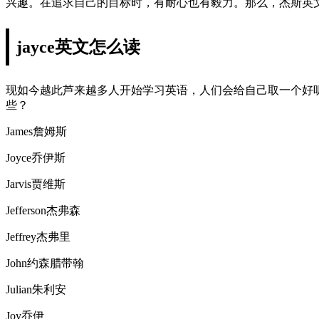
兴趣。在追求自己的目标时，有耐心也有毅力。那么，杰斯英
jayce英文怎么读
现如今越此芦来越多人开始学习英语，人们会给自己取一个好
些？
James詹姆斯
Joyce乔伊斯
Jarvis贾维斯
Jefferson杰弗森
Jeffrey杰弗里
John约森腊带翰
Julian朱利安
Joy乔伊