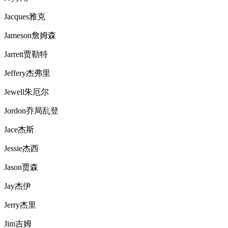
Jacques雅克
Jameson詹姆森
Jarrett贾勒特
Jeffery杰弗里
Jewell朱厄尔
Jordon乔局乱登
Jace杰斯
Jessie杰西
Jason贾森
Jay杰伊
Jerry杰里
Jim吉姆