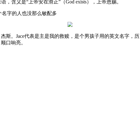
语，含义是“上帝安在滑正”（God exists），上帝恩赐。
个名字的人也没那么敏配多
，杰斯。Jace代表是主是我的救赎，是个男孩子用的英文名字，历
，顺口响亮。