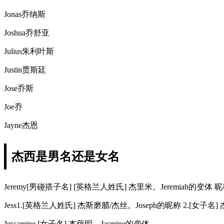
Jonas乔纳斯
Joshua乔舒亚
Julius朱利叶斯
Justin贾斯廷
Jose乔斯
Joe乔
Jayne杰恩
杰西是男名还是女名
Jeremy[男碰搭子名] [英格兰人姓氏] 杰里米。Jeremiah的变体 昵称
Jess1.[英格兰人姓氏] 杰斯磨腊/杰丝。Joseph的昵称 2.[女子名] 
Jessamine [女子名] 杰萨明。Jasmine的变体