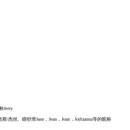
Jerry
杰斯/杰丝。瞎吵滑Jane，Jean，Joan，Jo(h)anna等的昵称