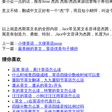
要小众一点的话，推荐Jesse 杰西 杰斯/杰西来源信拿悔于希伯来
意义不错，翻成中文正好有一个“杰”字，而且短小精悍，叫这
以上就是杰斯英文名的全部内容，Jace常见英文名音译是杰茜
寓意有创造力、勇敢、特别 。,Jace中文音译为杰茜，长度为4
上一篇：
小便英语，大便英语poop
下一篇：
最美丽的英文，英语优美句子摘抄
猜你喜欢
豆浆 英语，果汁英语怎么读
什么时候查四级成绩，英语四级分数啥时候可以查
重阳节英文翻译，九九重阳节英语怎么说
遵从英文，遵从的英文c开头
车的英文怎么读，特警的英文怎么读
汪汪的英语，小狗汪汪汪用英语怎么说
c 英文，c在英语中代表什么
四级分数怎么算，英语四级是按比例过吗
天使与恶魔英文，天使与魔鬼的英文缩写