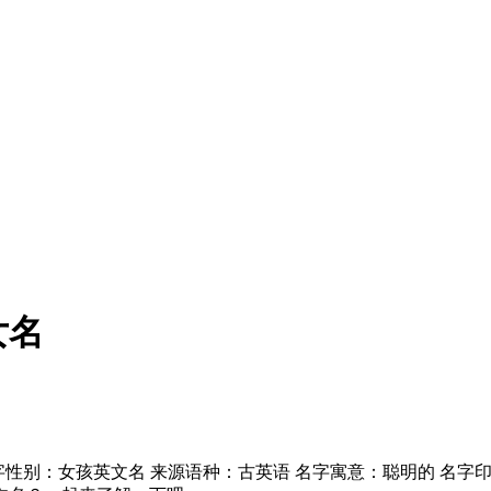
女名
音译：杰茜 名字性别：女孩英文名 来源语种：古英语 名字寓意：聪明