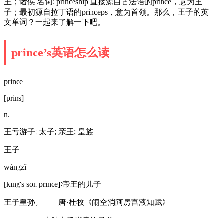
王；诸侯 名词: princeship 直接源自古法语的prince，意为王
子；最初源自拉丁语的princeps，意为首领。那么，王子的英
文单词？一起来了解一下吧。
prince’s英语怎么读
prince
[prins]
n.
王亏游子; 太子; 亲王; 皇族
王子
wángzǐ
[king's son prince]∶帝王的儿子
王子皇孙。——唐·杜牧《闹空消阿房宫液知赋》