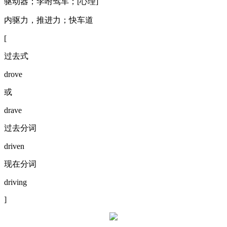
驱动器；李咐驾车；[心理]
内驱力，推进力；快车道
[
过去式
drove
或
drave
过去分词
driven
现在分词
driving
]