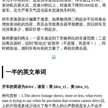
车几乎不用热车。这里热车是指启动润滑。停车超过3小时，
发动机点着火后，怠速10秒以上，转速表下降到1000左右，再
发车。北方严寒天气适当延长怠速热车时间。
轿车变速器设计偏重于速度。如果勉强用二档起步不仅坦春会
增加发动机的负荷，而且会导致离合器早期磨损，所以轿车无
论排量多少，都应扒脊一档起步。
换档要做到两点：一是车速达到了所换档位的车速范围；二是
抬离合器时，抬到“联动点”处暂停（不是慢，而是停！），同
时稍加油，感到车有向前的力量了，再轻抬离合器。
一半的英文单词
开车的英语为drive，读音：英 [dra_v]， 美 [dra_v]。
例句赏析：1.The above footage shows, more or less, what every
man is trying to say when he proclaims that women cannot drive.以
上的片段或多或少说出了每个男人的心声那就是女人不会开