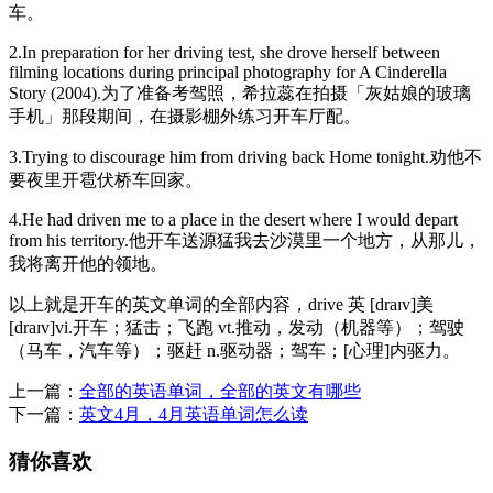
车。
2.In preparation for her driving test, she drove herself between
filming locations during principal photography for A Cinderella
Story (2004).为了准备考驾照，希拉蕊在拍摄「灰姑娘的玻璃
手机」那段期间，在摄影棚外练习开车厅配。
3.Trying to discourage him from driving back Home tonight.劝他不
要夜里开雹伏桥车回家。
4.He had driven me to a place in the desert where I would depart
from his territory.他开车送源猛我去沙漠里一个地方，从那儿，
我将离开他的领地。
以上就是开车的英文单词的全部内容，drive 英 [draɪv]美
[draɪv]vi.开车；猛击；飞跑 vt.推动，发动（机器等）；驾驶
（马车，汽车等）；驱赶 n.驱动器；驾车；[心理]内驱力。
上一篇：
全部的英语单词，全部的英文有哪些
下一篇：
英文4月，4月英语单词怎么读
猜你喜欢