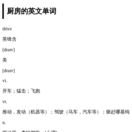
厨房的英文单词
drive
英锋含
[draɪv]
美
[draɪv]
vi.
开车；猛击；飞跑
vt.
推动，发动（机器等）；驾驶（马车，汽车等）；驱赶哪基纯
n.