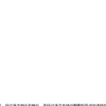
酒花，经过液态糊化和糖化，再经过液态发绝信酵酿制而成的酒精