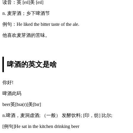
读音：英 [eɪl]美 [eɪl]
n. 麦芽酒；乡下啤酒节
例句：He liked the bitter taste of the ale.
他喜欢麦芽酒的苦味。
啤酒的英文是啥
你好!
啤酒此码
beer英[bɪə(r)]美[bɪr]
n.啤酒，麦洞虚酒; （一般） 发酵饮料; [印，纺] 比尔;
[例句]He sat in the kitchen drinking beer