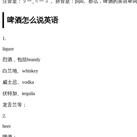
注音是：ㄆ一_ㄐ一ㄡˇ。拼音是：píjiǔ。那么，啤酒的英语
啤酒怎么说英语
1.
liquor
烈酒，包括brandy
白兰地、whiskey
威士忌、vodka
伏特加、tequila
龙舌兰等；
2.
beer
啤酒；