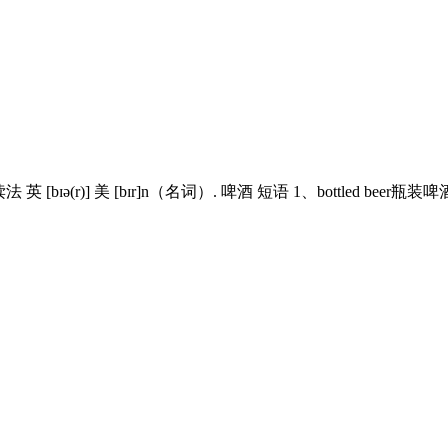
)] 美 [bɪr]n（名词）. 啤酒 短语 1、bottled beer瓶装啤酒 2、c