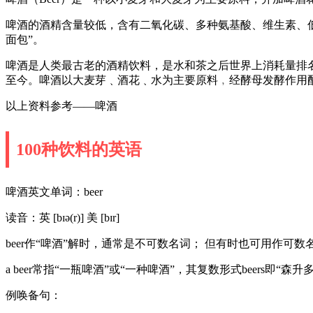
啤酒的酒精含量较低，含有二氧化碳、多种氨基酸、维生素、
面包”。
啤酒是人类最古老的酒精饮料，是水和茶之后世界上消耗量排名
至今。啤酒以大麦芽﹑酒花﹑水为主要原料﹐经酵母发酵作用
以上资料参考——啤酒
100种饮料的英语
啤酒英文单词：beer
读音：英 [bɪə(r)] 美 [bɪr]
beer作“啤酒”解时，通常是不可数名词； 但有时也可用作可数
a beer常指“一瓶啤酒”或“一种啤酒”，其复数形式beers即“森
例唤备句：