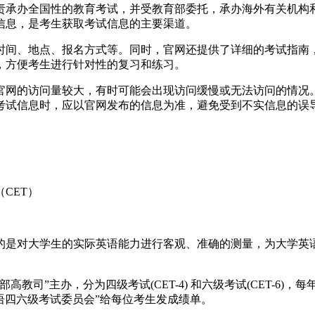
责承办全国性的教育考试，并受教育部委托，承办海外有关机构
信息，是考生获取考试信息的主要渠道。
时间、地点、报名方式等。同时，官网还提供了详细的考试指南
，方便考生进行针对性的复习和练习。
官网的访问量较大，有时可能会出现访问缓慢或无法访问的情况
考试信息时，应以官网发布的信息为准，避免受到不实信息的误
CET）
的是对大学生的实际英语能力进行客观、准确的测量，为大学英
司”主办，分为四级考试(CET-4) 和六级考试(CET-6)，
语四六级考试委员会”给每位考生发成绩单。