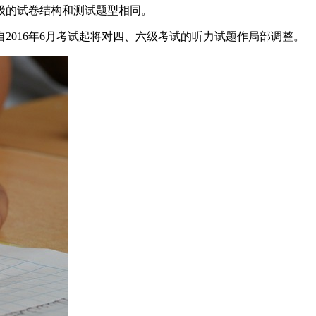
六级的试卷结构和测试题型相同。
016年6月考试起将对四、六级考试的听力试题作局部调整。