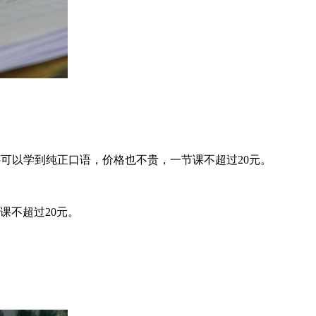
的同时还可以学到纯正口语，价格也不贵，一节课不超过20元。
课不超过20元。