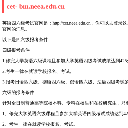
cet- bm.neea.edu.cn
英语四六级考试官网是：http://cet.neea.edu.c
官网的消息。
以下是四六级报考条件
四级报考条件
1.修完大学英语六级课程且参加大学英语四级考试成绩达到425
2.考生一律在就读学校报名、考试。
3.报考日语四六级、德语四六级、俄语四六级、法语四级考试
六级的报考条件
针对全日制普通高等院校本科、专科在校生和在校研究生，只要
1、修完大学英语六级课程且参加大学英语四级考试成绩达到425
2、考生一律在就读学校报名、考试。