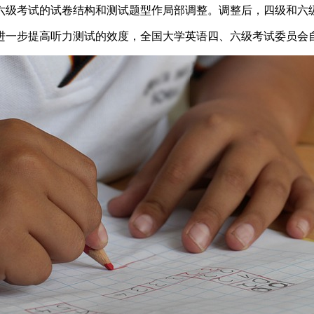
四、六级考试的试卷结构和测试题型作局部调整。调整后，四级和
一步提高听力测试的效度，全国大学英语四、六级考试委员会自2