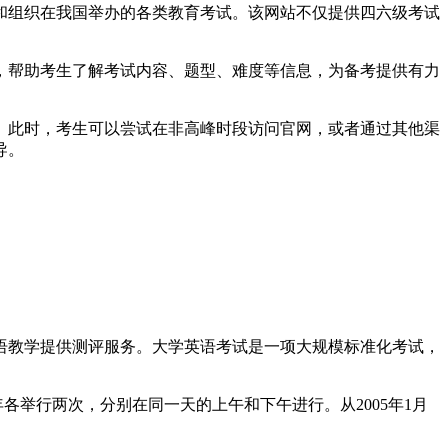
和组织在我国举办的各类教育考试。该网站不仅提供四六级考试
，帮助考生了解考试内容、题型、难度等信息，为备考提供有力
。此时，考生可以尝试在非高峰时段访问官网，或者通过其他渠
导。
语教学提供测评服务。大学英语考试是一项大规模标准化考试，
每年各举行两次，分别在同一天的上午和下午进行。从2005年1月