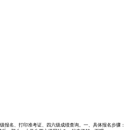
用来英语四六级报名、打印准考证、四六级成绩查询。一、具体报名步骤：