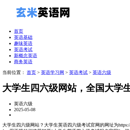
首页
英语基础
趣味英语
英语考试
新概念英语
商务英语
当前位置：
首页
>
英语学习网
>
英语考试
>
英语六级
大学生四六级网站，全国大学
英语六级
2025-05-08
大学生四六级网站？大学生英语四六级考试官网的网址为https://