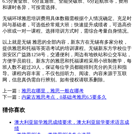
6.5分黄金班、6分直通班、全能突破班、6分起航班等，费用
和课时各异，可按需选择。
无锡环球雅思培训费用具体数额需根据个人情况确定。充足时
间与基础者，可选低价常规大班；快速提升成绩者，可选高价
小班或一对一课程。选择培训方式时，需综合考量自身情况。
以上就是无锡 雅思的全部内容，新东方在无锡有多家分校，
提供雅思和托福等英语考试的培训课程。无锡新东方学校位于
崇安区广益路1258号，交通便利，周边有地铁站和公交车站，
方便学员前往。新东方的雅思和托福课程采用小班制教学，每
班人数不超过20人，保证每位学员都能得到充分的关注和指
导。课程内容丰富，不仅包括听力、阅读、内容来源于互联
网，信息真伪需自行辨别。如有侵权请联系删除。
上一篇：
雅思在哪里，雅思一般在哪考
下一篇：
内蒙古雅思考点，0基础考雅思6.5要多久
猜你喜欢
澳大利亚留学雅思成绩要求，澳大利亚留学要求语言成
绩