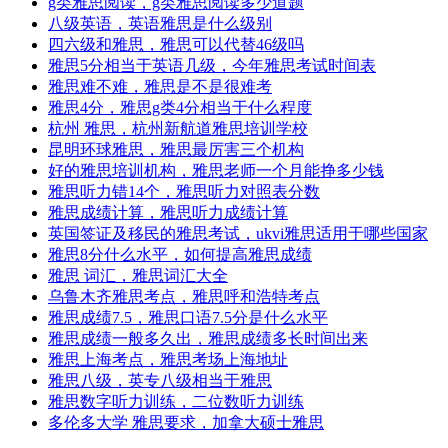
g类雅思阅读，g类雅思阅读多少道题
八级英语，英语雅思是什么级别
四六级和雅思，雅思可以代替46级吗
雅思5分相当于英语几级，今年雅思考试时间表
雅思难不难，雅思是不是很难考
雅思4分，雅思g类4分相当于什么程度
杭州 雅思，杭州新航道雅思培训学校
昆明环球雅思，雅思最厉害三个机构
好的雅思培训机构，雅思老师一个月能挣多少钱
雅思听力错14个，雅思听力对照表分数
雅思成绩计算，雅思听力成绩计算
英国签证及移民的雅思考试，ukvi雅思适用于哪些国家
雅思8分什么水平，如何提高雅思成绩
雅思 词汇，雅思词汇大全
乌鲁木齐雅思考点，雅思呼和浩特考点
雅思成绩7.5，雅思口语7.5分是什么水平
雅思成绩一般多久出，雅思成绩多长时间出来
雅思上海考点，雅思考场上海地址
雅思八级，英专八级相当于雅思
雅思数字听力训练，二位数听力训练
多伦多大学 雅思要求，加拿大硕士雅思