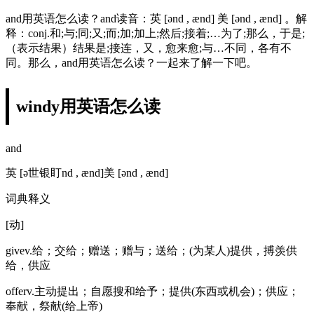
and用英语怎么读？and读音：英 [ənd , ænd] 美 [ənd , ænd] 。解
释：conj.和;与;同;又;而;加;加上;然后;接着;…为了;那么，于是;
（表示结果）结果是;接连，又，愈来愈;与…不同，各有不
同。那么，and用英语怎么读？一起来了解一下吧。
windy用英语怎么读
and
英 [ə世银盯nd , ænd]美 [ənd , ænd]
词典释义
[动]
givev.给；交给；赠送；赠与；送给；(为某人)提供，搏羡供
给，供应
offerv.主动提出；自愿搜和给予；提供(东西或机会)；供应；
奉献，祭献(给上帝)