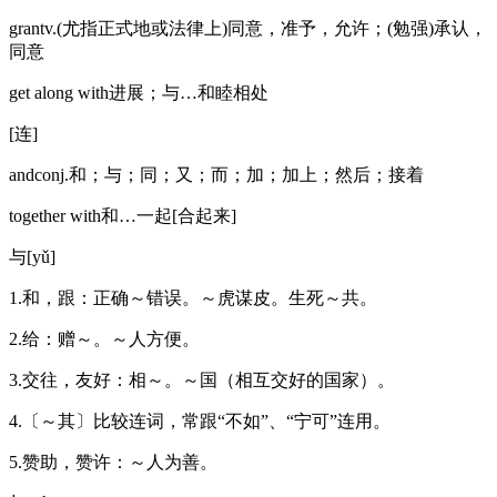
grantv.(尤指正式地或法律上)同意，准予，允许；(勉强)承认，
同意
get along with进展；与…和睦相处
[连]
andconj.和；与；同；又；而；加；加上；然后；接着
together with和…一起[合起来]
与[yǔ]
1.和，跟：正确～错误。～虎谋皮。生死～共。
2.给：赠～。～人方便。
3.交往，友好：相～。～国（相互交好的国家）。
4.〔～其〕比较连词，常跟“不如”、“宁可”连用。
5.赞助，赞许：～人为善。