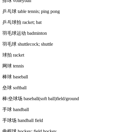
排球 volleyball
乒乓球 table tennis; ping pong
乒乓球拍 racket; bat
羽毛球运动 badminton
羽毛球 shuttlecock; shuttle
球拍 racket
网球 tennis
棒球 baseball
垒球 softball
棒/垒球场 baseball(soft ball)field/ground
手球 handball
手球场 handball field
曲棍球 hockey; field hockey