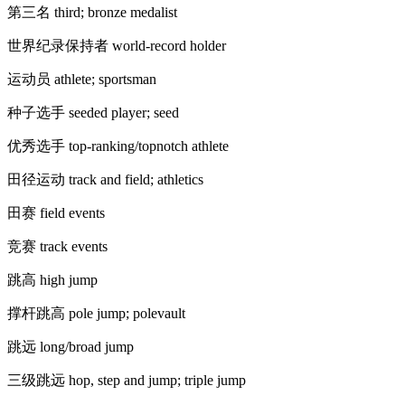
第三名 third; bronze medalist
世界纪录保持者 world-record holder
运动员 athlete; sportsman
种子选手 seeded player; seed
优秀选手 top-ranking/topnotch athlete
田径运动 track and field; athletics
田赛 field events
竞赛 track events
跳高 high jump
撑杆跳高 pole jump; polevault
跳远 long/broad jump
三级跳远 hop, step and jump; triple jump