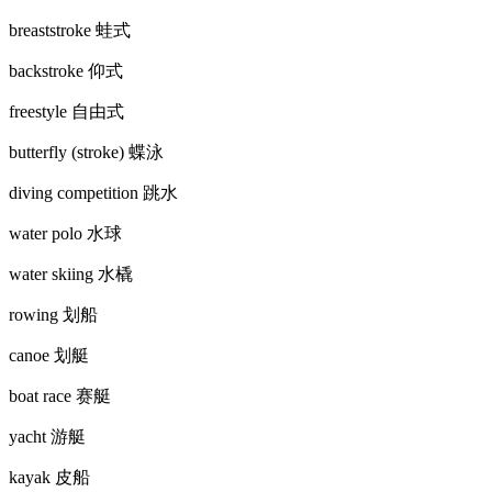
breaststroke 蛙式
backstroke 仰式
freestyle 自由式
butterfly (stroke) 蝶泳
diving competition 跳水
water polo 水球
water skiing 水橇
rowing 划船
canoe 划艇
boat race 赛艇
yacht 游艇
kayak 皮船