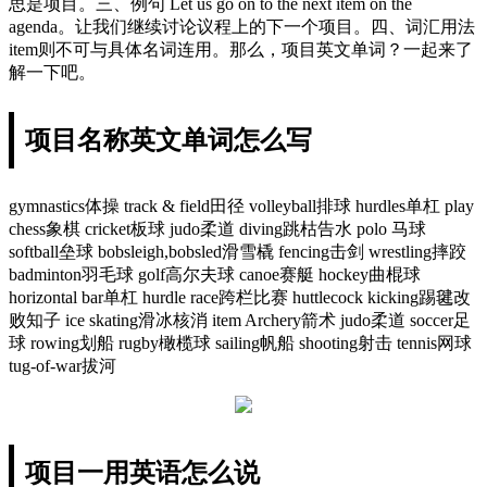
思是项目。三、例句 Let us go on to the next item on the
agenda。让我们继续讨论议程上的下一个项目。四、词汇用法
item则不可与具体名词连用。那么，项目英文单词？一起来了
解一下吧。
项目名称英文单词怎么写
gymnastics体操 track & field田径 volleyball排球 hurdles单杠 play
chess象棋 cricket板球 judo柔道 diving跳枯告水 polo 马球
softball垒球 bobsleigh,bobsled滑雪橇 fencing击剑 wrestling摔跤
badminton羽毛球 golf高尔夫球 canoe赛艇 hockey曲棍球
horizontal bar单杠 hurdle race跨栏比赛 huttlecock kicking踢毽改
败知子 ice skating滑冰核消 item Archery箭术 judo柔道 soccer足
球 rowing划船 rugby橄榄球 sailing帆船 shooting射击 tennis网球
tug-of-war拔河
项目一用英语怎么说