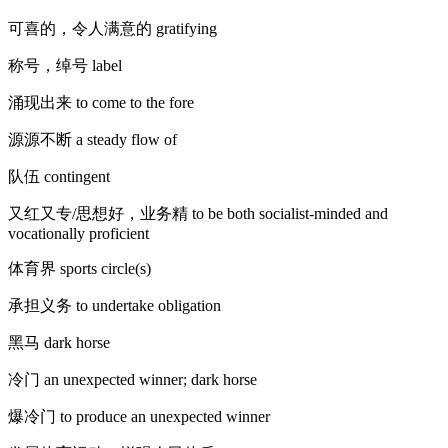
可喜的，令人满意的 gratifying
称号，绰号 label
涌现出来 to come to the fore
源源不断 a steady flow of
队伍 contingent
又红又专/思想好，业务精 to be both socialist-minded and
vocationally proficient
体育界 sports circle(s)
承担义务 to undertake obligation
黑马 dark horse
冷门 an unexpected winner; dark horse
爆冷门 to produce an unexpected winner