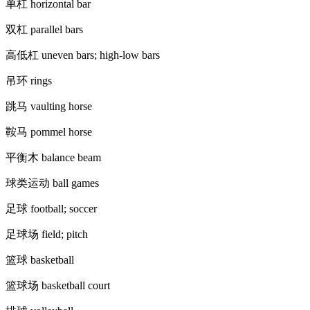
单杠 horizontal bar
双杠 parallel bars
高低杠 uneven bars; high-low bars
吊环 rings
跳马 vaulting horse
鞍马 pommel horse
平衡木 balance beam
球类运动 ball games
足球 football; soccer
足球场 field; pitch
篮球 basketball
篮球场 basketball court