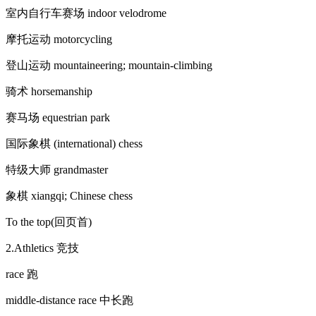
室内自行车赛场 indoor velodrome
摩托运动 motorcycling
登山运动 mountaineering; mountain-climbing
骑术 horsemanship
赛马场 equestrian park
国际象棋 (international) chess
特级大师 grandmaster
象棋 xiangqi; Chinese chess
To the top(回页首)
2.Athletics 竞技
race 跑
middle-distance race 中长跑