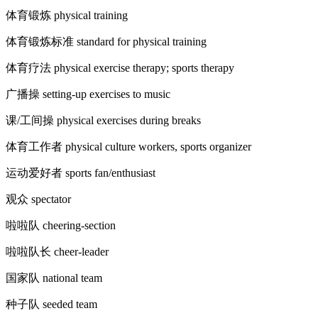
体育锻炼 physical training
体育锻炼标准 standard for physical training
体育疗法 physical exercise therapy; sports therapy
广播操 setting-up exercises to music
课/工间操 physical exercises during breaks
体育工作者 physical culture workers, sports organizer
运动爱好者 sports fan/enthusiast
观众 spectator
啦啦队 cheering-section
啦啦队长 cheer-leader
国家队 national team
种子队 seeded team