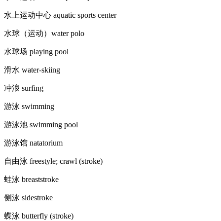
水上运动中心 aquatic sports center
水球（运动）water polo
水球场 playing pool
滑水 water-skiing
冲浪 surfing
游泳 swimming
游泳池 swimming pool
游泳馆 natatorium
自由泳 freestyle; crawl (stroke)
蛙泳 breaststroke
侧泳 sidestroke
蝶泳 butterfly (stroke)