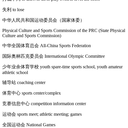
失利 to lose
中华人民共和国运动委员会（国家体委）
Physical Culture and Sports Commission of the PRC (State Physical
Culture and Sports Commission)
中华全国体育总会 All-China Sports Federation
国际奥林匹克委员会 International Olympic Committee
少年业余体育学校 youth spare-time sports school, youth amateur
athletic school
辅导站 coaching center
体育中心 sports center/complex
竞赛信息中心 competition information center
运动会 sports meet; athletic meeting; games
全国运动会 National Games