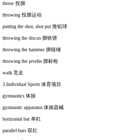
throw 投掷
throwing 投掷运动
putting the shot, shot put 推铅球
throwing the discus 掷铁饼
throwing the hammer 掷链锤
throwing the javelin 掷标枪
walk 竞走
3.Individual Sports 体育项目
gymnastics 体操
gymnastic apparatus 体操器械
horizontal bar 单杠
parallel bars 双杠