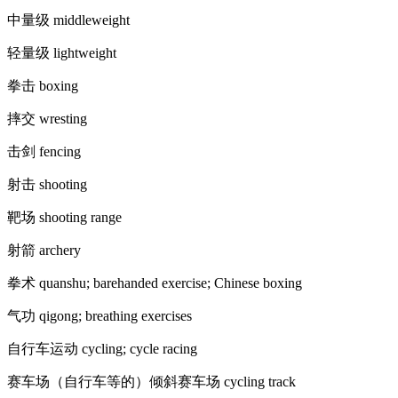
中量级 middleweight
轻量级 lightweight
拳击 boxing
摔交 wresting
击剑 fencing
射击 shooting
靶场 shooting range
射箭 archery
拳术 quanshu; barehanded exercise; Chinese boxing
气功 qigong; breathing exercises
自行车运动 cycling; cycle racing
赛车场（自行车等的）倾斜赛车场 cycling track