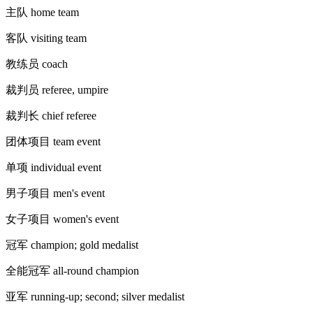
主队 home team
客队 visiting team
教练员 coach
裁判员 referee, umpire
裁判长 chief referee
团体项目 team event
单项 individual event
男子项目 men's event
女子项目 women's event
冠军 champion; gold medalist
全能冠军 all-round champion
亚军 running-up; second; silver medalist