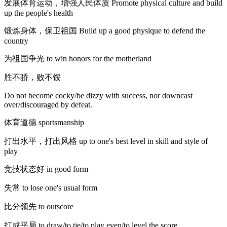
发展体育运动，增强人民体质 Promote physical culture and build
up the people's health
锻炼身体，保卫祖国 Build up a good physique to defend the
country
为祖国争光 to win honors for the motherland
胜不骄，败不馁
Do not become cocky/be dizzy with success, nor downcast
over/discouraged by defeat.
体育道德 sportsmanship
打出水平，打出风格 up to one's best level in skill and style of
play
竞技状态好 in good form
失常 to lose one's usual form
比分领先 to outscore
打成平局 to draw/to tie/to play even/to level the score