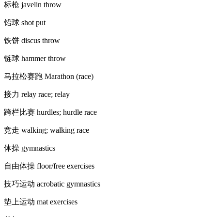
标枪 javelin throw
铅球 shot put
铁饼 discus throw
链球 hammer throw
马拉松赛跑 Marathon (race)
接力 relay race; relay
跨栏比赛 hurdles; hurdle race
竞走 walking; walking race
体操 gymnastics
自由体操 floor/free exercises
技巧运动 acrobatic gymnastics
垫上运动 mat exercises