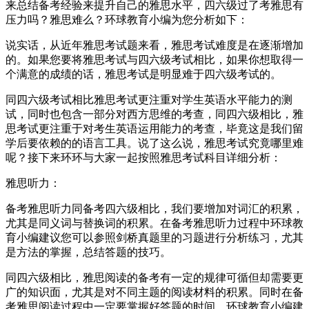
来总结备考经验来提升自己的雅思水平，四六级过了考雅思有
压力吗？雅思难么？环球教育小编为您分析如下：
说实话，从近年雅思考试题来看，雅思考试难度是在逐渐增加
的。如果您要将雅思考试与四六级考试相比，如果你想取得一
个满意的成绩的话，雅思考试是明显难于四六级考试的。
同四六级考试相比雅思考试更注重对学生英语水平能力的测
试，同时也包含一部分对西方思维的考查，同四六级相比，雅
思考试更注重于对考生英语运用能力的考查，毕竟这是我们留
学后要依赖的的语言工具。说了这么说，雅思考试究竟哪里难
呢？接下来环环与大家一起按照雅思考试科目详细分析：
雅思听力：
备考雅思听力同备考四六级相比，我们要增加对词汇的积累，
尤其是同义词与替换词的积累。在备考雅思听力过程中环球教
育小编建议您可以参照剑桥真题里的习题进行分析练习，尤其
是方法的掌握，总结答题的技巧。
同四六级相比，雅思阅读的备考有一定的规律可循但却需要更
广的知识面，尤其是对不同主题的阅读材料的积累。同时在备
考雅思阅读过程中一定要掌握好答题的时间，环球教育小编建