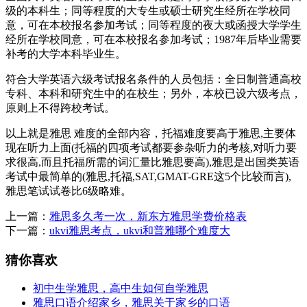
级的本科生；同等程度的大专生或硕士研究生经所在学校同
意，可在本校报名参加考试；同等程度的夜大或函授大学学生
经所在学校同意，可在本校报名参加考试；1987年后毕业需要
补考的大学本科毕业生。
符合大学英语六级考试报名条件的人员包括：全日制普通高校
专科、本科和研究生中的在校生；另外，本校已设六级考点，
原则上不得跨校考试。
以上就是雅思 难度的全部内容，托福难度要高于雅思,主要体
现在听力上面(托福的四项考试都要参杂听力的考核,对听力要
求很高,而且托福所需的词汇量比雅思要高),雅思是出国类英语
考试中最简单的(雅思,托福,SAT,GMAT-GRE这5个比较而言),
雅思笔试试卷比6级略难。
上一篇：
雅思多久考一次，新东方雅思学费价格表
下一篇：
ukvi雅思考点，ukvi和普雅哪个难度大
猜你喜欢
初中生学雅思，高中生如何自学雅思
雅思口语介绍家乡，雅思关于家乡的口语