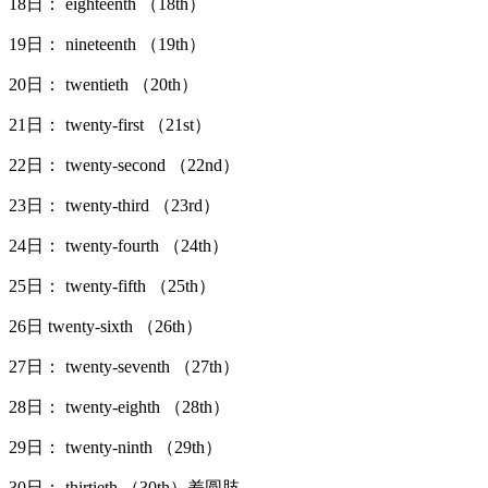
18日： eighteenth （18th）
19日： nineteenth （19th）
20日： twentieth （20th）
21日： twenty-first （21st）
22日： twenty-second （22nd）
23日： twenty-third （23rd）
24日： twenty-fourth （24th）
25日： twenty-fifth （25th）
26日 twenty-sixth （26th）
27日： twenty-seventh （27th）
28日： twenty-eighth （28th）
29日： twenty-ninth （29th）
30日： thirtieth （30th）差圆肢