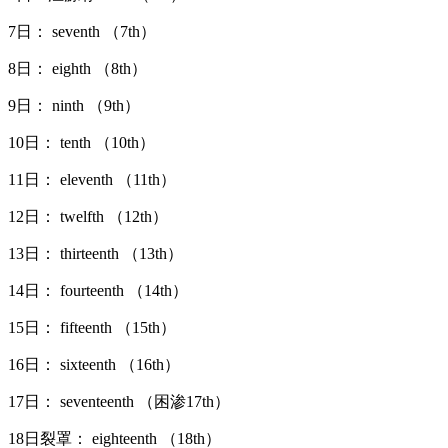
7日： seventh （7th）
8日： eighth （8th）
9日： ninth （9th）
10日： tenth （10th）
11日： eleventh （11th）
12日： twelfth （12th）
13日： thirteenth （13th）
14日： fourteenth （14th）
15日： fifteenth （15th）
16日： sixteenth （16th）
17日： seventeenth （困渗17th）
18日裂罩： eighteenth （18th）