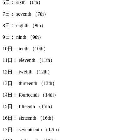
6日： sixth （6th）
7日： seventh （7th）
8日： eighth （8th）
9日： ninth （9th）
10日： tenth （10th）
11日： eleventh （11th）
12日： twelfth （12th）
13日： thirteenth （13th）
14日： fourteenth （14th）
15日： fifteenth （15th）
16日： sixteenth （16th）
17日： seventeenth （17th）