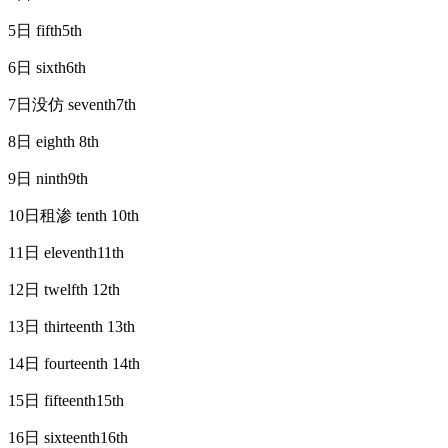
5日 fifth5th
6日 sixth6th
7日没仿 seventh7th
8日 eighth 8th
9日 ninth9th
10日租渗 tenth 10th
11日 eleventh11th
12日 twelfth 12th
13日 thirteenth 13th
14日 fourteenth 14th
15日 fifteenth15th
16日 sixteenth16th