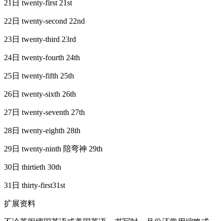
21日 twenty-first 21st
22日 twenty-second 22nd
23日 twenty-third 23rd
24日 twenty-fourth 24th
25日 twenty-fifth 25th
26日 twenty-sixth 26th
27日 twenty-seventh 27th
28日 twenty-eighth 28th
29日 twenty-ninth 陪弯神 29th
30日 thirtieth 30th
31日 thirty-first31st
扩展资料