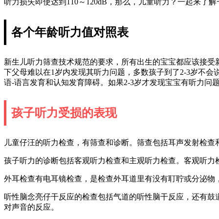
听力损失即使达到110～120dB，那么，儿童听力？一起来了
各个年龄听力值对照表
新生儿听力筛查技术规范的要求，所有出生的宝宝都应该接受
下父母难以在1岁内发现其听力问题，多数孩子到了2-3岁不
语-语言发育和认知发育障碍。如果2-3岁才发现宝宝有听力
孩子听力受损的表现
儿童仔汪的听力检查，有筛查和诊断。筛查包括耳声发射检查
孩子听力的诊断包括客观听力检查和主观听力检查。客观听力
外耳检查有电耳镜检查，是检查外耳道里有没有耵聍或分泌物
听性脑念亮仔干反应的检查包括气道的听性脑干反应，还有鼓
对声音的反应。