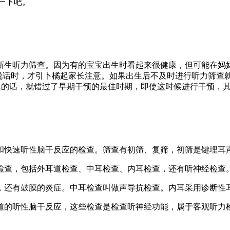
解一下吧。
新生听力筛查。因为有的宝宝出生时看起来很健康，但可能在妈
会说话时，才引卜橘起家长注意。如果出生后不及时进行听力筛
问题的话，就错过了早期干预的最佳时期，即使这时候进行干预，
和快速听性脑干反应的检查。筛查有初筛、复筛，初筛是键埋耳
检查，包括外耳道检查、中耳检查、内耳检查，还有听神经检查
，还有鼓膜的炎症。中耳检查叫做声导抗检查。内耳采用诊断性
道的听性脑干反应，这些检查是检查听神经功能，属于客观听力