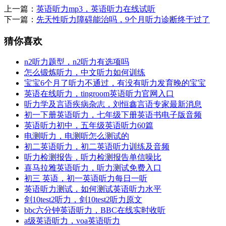
上一篇：
英语听力mp3，英语听力在线试听
下一篇：
先天性听力障碍能治吗，9个月听力诊断终于过了
猜你喜欢
n2听力题型，n2听力有选项吗
怎么锻炼听力，中文听力如何训练
宝宝6个月了听力不通过，有没有听力发育晚的宝宝
英语在线听力，tingroom英语听力官网入口
听力学及言语疾病杂志，刘恒鑫言语专家最新消息
初一下册英语听力，七年级下册英语书电子版音频
英语听力初中，五年级英语听力60篇
电测听力，电测听怎么测试的
初二英语听力，初二英语听力训练及音频
听力检测报告，听力检测报告单信噪比
喜马拉雅英语听力，听力测试免费入口
初三 英语，初一英语听力每日一听
英语听力测试，如何测试英语听力水平
剑10test2听力，剑10test2听力原文
bbc六分钟英语听力，BBC在线实时收听
a级英语听力，voa英语听力