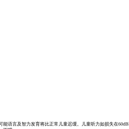
有可能语言及智力发育将比正常儿童迟缓。儿童听力如损失在60