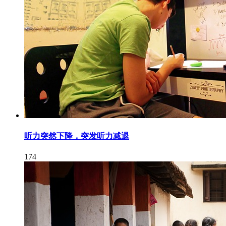
听力突然下降，突发听力减退
174